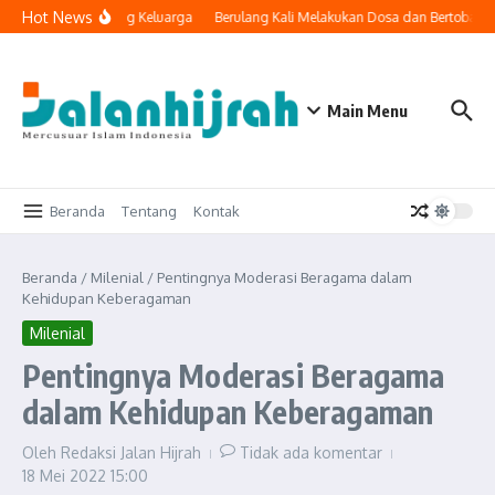
Lewati ke konten
Hot News
ologi Masuk ke Ruang Keluarga
Berulang Kali Melakukan Dosa dan Bertobat, 
Main Menu
Beranda
Tentang
Kontak
Beranda
/
Milenial
/
Pentingnya Moderasi Beragama dalam
Kehidupan Keberagaman
Milenial
Pentingnya Moderasi Beragama
dalam Kehidupan Keberagaman
Oleh
Redaksi Jalan Hijrah
Tidak ada komentar
18 Mei 2022
15:00