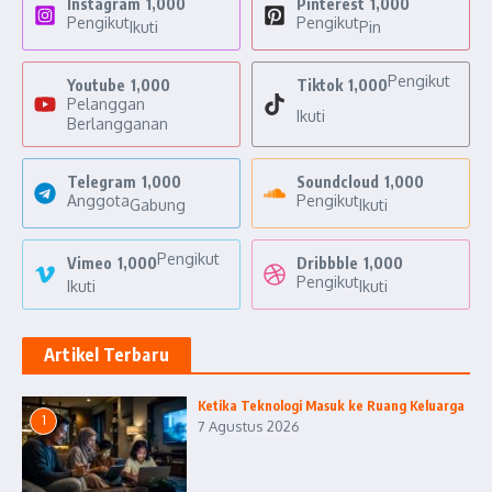
Instagram
1,000
Pinterest
1,000
Pengikut
Pengikut
Ikuti
Pin
Pengikut
Youtube
1,000
Tiktok
1,000
Pelanggan
Ikuti
Berlangganan
Telegram
1,000
Soundcloud
1,000
Anggota
Pengikut
Gabung
Ikuti
Pengikut
Vimeo
1,000
Dribbble
1,000
Pengikut
Ikuti
Ikuti
Artikel Terbaru
Ketika Teknologi Masuk ke Ruang Keluarga
1
7 Agustus 2026