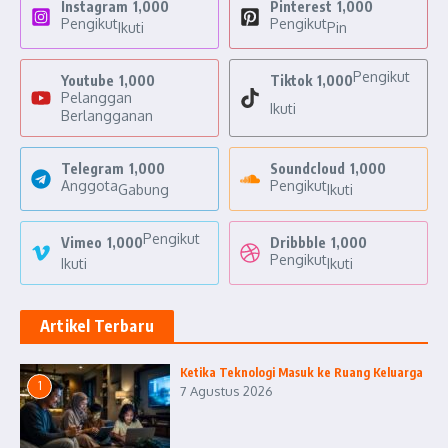
Instagram
1,000
Pinterest
1,000
Pengikut
Pengikut
Ikuti
Pin
Pengikut
Youtube
1,000
Tiktok
1,000
Pelanggan
Ikuti
Berlangganan
Telegram
1,000
Soundcloud
1,000
Anggota
Pengikut
Gabung
Ikuti
Pengikut
Vimeo
1,000
Dribbble
1,000
Pengikut
Ikuti
Ikuti
Artikel Terbaru
Ketika Teknologi Masuk ke Ruang Keluarga
1
7 Agustus 2026