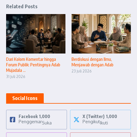
Related Posts
Dari Kolom Komentar hingga
Berdiskusi dengan Ilmu,
Forum Publik: Pentingnya Adab
Menjawab dengan Adab
Mujadala ...
23 Juli 2026
31 Juli 2026
Social Icons
Facebook
1,000
X (Twitter)
1,000
Penggemar
Pengikut
Suka
Ikuti