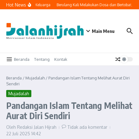
Lewati ke konten
Hot News
ogi Masuk ke Ruang Keluarga
Berulang Kali Melakukan Dosa dan Bertobat, Ap
Main Menu
Beranda
Tentang
Kontak
Beranda
/
Mujadalah
/
Pandangan Islam Tentang Melihat Aurat Diri
Sendiri
Mujadalah
Pandangan Islam Tentang Melihat
Aurat Diri Sendiri
Oleh
Redaksi Jalan Hijrah
Tidak ada komentar
22 Juli 2025
14:42