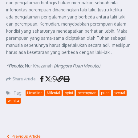
dan
pengalaman
biologis
bukan
merupakan
sebuah
nilai
inferioritas
perempuan
dibandingkan
laki-laki
.
Justru
ketika
ada
pengalaman-pengalaman
yang
berbeda
anta
ra
laki-laki
dan
perempuan
.
K
emudian
,
menyebabkan
perempuan
dalam
kondisi
yang
seharusny
a
mendapatkan
perhatian
lebih
.
M
aka
perempuan
yang
sama-sama
diciptakan
oleh
Tuhan
sebagai
manusia
sepenuhnya
harus
diperlakukan
secara
adil
,
meskipun
harus
ada
kesetaraan
yang
berbeda
dengan
laki-laki
.
*Penulis:
Nur Khazanah
(Anggota Puan Menulis)
Share Article
Tag:
Headline
Milenial
opini
perempuan
puan
sexual
wanita
Previous Article