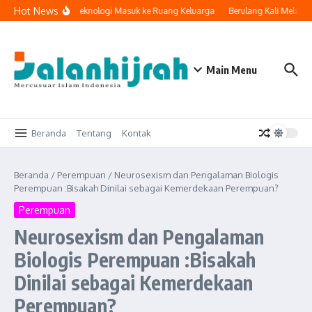
Lewati ke konten
Hot News
Ketika Teknologi Masuk ke Ruang Keluarga
Berulang Kali Melaku
Main Menu
Beranda
Tentang
Kontak
Beranda
/
Perempuan
/
Neurosexism dan Pengalaman Biologis
Perempuan :Bisakah Dinilai sebagai Kemerdekaan Perempuan?
Perempuan
Neurosexism dan Pengalaman
Biologis Perempuan :Bisakah
Dinilai sebagai Kemerdekaan
Perempuan?