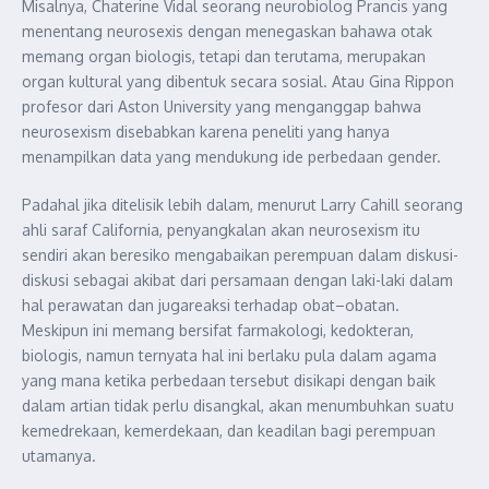
Misalnya
,
Chaterine
Vidal
seorang
neurobiolog
Pra
ncis
yang
menentang
neurosexis
dengan
menegaskan
bahawa
otak
memang
organ
biologis
,
tetap
i
dan
terutama
,
merupakan
organ
kultural
yang
dibentuk
secara
sosial
.
Atau
Gina
Rippon
prof
esor
dari
Aston University yang
menganggap
bahwa
neurosexism
disebabkan
karena
peneliti
y
ang
hanya
menampilkan
data yang
mendukung
ide
perbedaan
gender.
Padahal
jika
ditelisik
lebih
dalam
,
menurut
Larry Cahill
seorang
ahli
saraf
California,
penyangkalan
akan
neurosexism
itu
sendiri
akan
beresiko
men
gabaikan
perempuan
dalam
diskusi-
diskusi
sebagai
akibat
dari
persamaan
dengan
laki-la
ki
dalam
hal
perawatan
dan
juga
reaksi
terhadap
obat
–
obatan
.
Meskipun
ini
memang
bersifat
farmakologi
,
kedokteran
,
biologis
,
namun
ternyata
hal
ini
berlaku
pula
dalam
agama
yang
mana
ketika
perbedaan
tersebut
disikapi
dengan
baik
dalam
artian
tidak
perlu
disangkal
,
akan
menumbuhkan
suatu
kemedrekaan
,
kemerdekaan
,
dan
keadilan
bagi
perempuan
utamanya
.