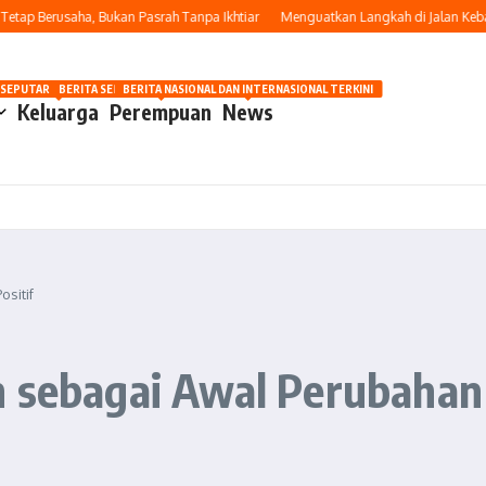
p Berusaha, Bukan Pasrah Tanpa Ikhtiar
Menguatkan Langkah di Jalan Kebaika
OSIP
 SEPUTAR OTOMOTIF HARI INI
BERITA SEPUTAR KECANTIKAN WANITA
BERITA NASIONAL DAN INTERNASIONAL TERKINI
Keluarga
Perempuan
News
sitif
 sebagai Awal Perubahan 