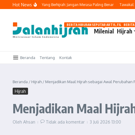
Lewati ke konten
Hot News
ahya Ingatkan Orang Yang Berhijrah: Jangan Merasa Paling Benar
Tawakal: Teta
BERITA HIBURAN SEPUTAR ARTIS, FILM, DAN G
BERITA
Milenial
Hijrah
Beranda
Tentang
Kontak
Beranda
/
Hijrah
/
Menjadikan Maal Hijrah sebagai Awal Perubahan Po
Hijrah
Menjadikan Maal Hijrah
Oleh
Ahsan
Tidak ada komentar
3 Juli 2026
13:00