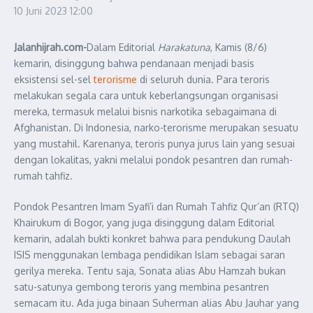
10 Juni 2023
12:00
Jalanhijrah.com-
Dalam Editorial
Harakatuna
, Kamis (8/6)
kemarin, disinggung bahwa pendanaan menjadi basis
eksistensi sel-sel
terorisme
di seluruh dunia. Para teroris
melakukan segala cara untuk keberlangsungan organisasi
mereka, termasuk melalui bisnis narkotika sebagaimana di
Afghanistan. Di Indonesia, narko-terorisme merupakan sesuatu
yang mustahil. Karenanya, teroris punya jurus lain yang sesuai
dengan lokalitas, yakni melalui pondok pesantren dan rumah-
rumah tahfiz.
Pondok Pesantren Imam Syafi’i dan Rumah Tahfiz Qur’an (RTQ)
Khairukum di Bogor, yang juga disinggung dalam Editorial
kemarin, adalah bukti konkret bahwa para pendukung Daulah
ISIS menggunakan lembaga pendidikan Islam sebagai saran
gerilya mereka. Tentu saja, Sonata alias Abu Hamzah bukan
satu-satunya gembong teroris yang membina pesantren
semacam itu. Ada juga binaan Suherman alias Abu Jauhar yang