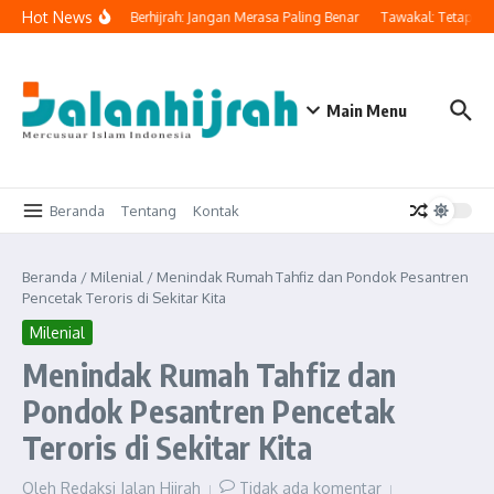
Lewati ke konten
Hot News
ngatkan Orang Yang Berhijrah: Jangan Merasa Paling Benar
Tawakal: Tetap Beru
Main Menu
Beranda
Tentang
Kontak
Beranda
/
Milenial
/
Menindak Rumah Tahfiz dan Pondok Pesantren
Pencetak Teroris di Sekitar Kita
Milenial
Menindak Rumah Tahfiz dan
Pondok Pesantren Pencetak
Teroris di Sekitar Kita
Oleh
Redaksi Jalan Hijrah
Tidak ada komentar