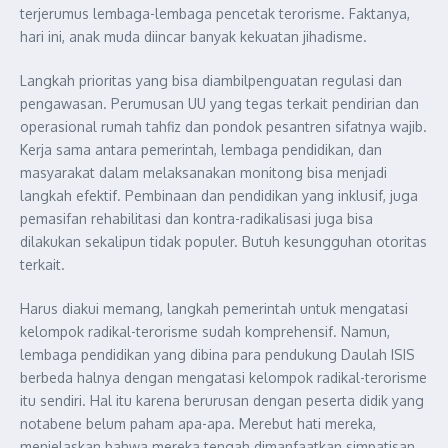
terjerumus lembaga-lembaga pencetak terorisme. Faktanya,
hari ini, anak muda diincar banyak kekuatan jihadisme.
Langkah prioritas yang bisa diambilpenguatan regulasi dan
pengawasan. Perumusan UU yang tegas terkait pendirian dan
operasional rumah tahfiz dan pondok pesantren sifatnya wajib.
Kerja sama antara pemerintah, lembaga pendidikan, dan
masyarakat dalam melaksanakan monitong bisa menjadi
langkah efektif. Pembinaan dan pendidikan yang inklusif, juga
pemasifan rehabilitasi dan kontra-radikalisasi juga bisa
dilakukan sekalipun tidak populer. Butuh kesungguhan otoritas
terkait.
Harus diakui memang, langkah pemerintah untuk mengatasi
kelompok radikal-terorisme sudah komprehensif. Namun,
lembaga pendidikan yang dibina para pendukung Daulah ISIS
berbeda halnya dengan mengatasi kelompok radikal-terorisme
itu sendiri. Hal itu karena berurusan dengan peserta didik yang
notabene belum paham apa-apa. Merebut hati mereka,
menjelaskan bahwa mereka tengah dimanfaatkan simpatisan