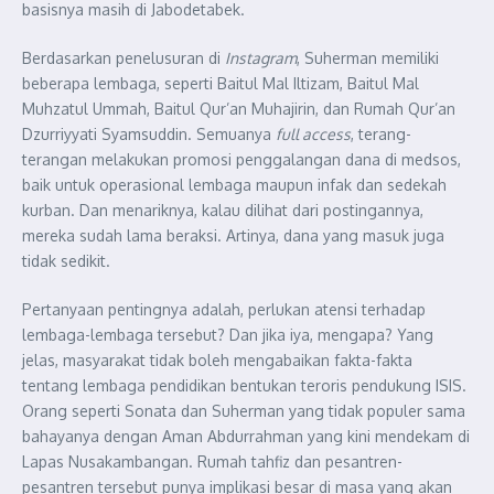
basisnya masih di Jabodetabek.
Berdasarkan penelusuran di
Instagram
, Suherman memiliki
beberapa lembaga, seperti Baitul Mal Iltizam, Baitul Mal
Muhzatul Ummah, Baitul Qur’an Muhajirin, dan Rumah Qur’an
Dzurriyyati Syamsuddin. Semuanya
full access
, terang-
terangan melakukan promosi penggalangan dana di medsos,
baik untuk operasional lembaga maupun infak dan sedekah
kurban. Dan menariknya, kalau dilihat dari postingannya,
mereka sudah lama beraksi. Artinya, dana yang masuk juga
tidak sedikit.
Pertanyaan pentingnya adalah, perlukan atensi terhadap
lembaga-lembaga tersebut? Dan jika iya, mengapa? Yang
jelas, masyarakat tidak boleh mengabaikan fakta-fakta
tentang lembaga pendidikan bentukan teroris pendukung ISIS.
Orang seperti Sonata dan Suherman yang tidak populer sama
bahayanya dengan Aman Abdurrahman yang kini mendekam di
Lapas Nusakambangan. Rumah tahfiz dan pesantren-
pesantren tersebut punya implikasi besar di masa yang akan