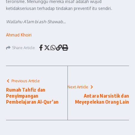
terorisme. Menunggu mereka insaf adalah wujud
ketidakseriusan terhadap tindakan preventif itu sendiri.
Wallahu A’lam bi ash-Shawab…
Ahmad Khoiri
Share Article
Previous Article
Next Article
Rumah Tahfiz dan
Penyimpangan
Antara Narsistik dan
Pembelajaran Al-Qur’an
Meyepelekan Orang Lain