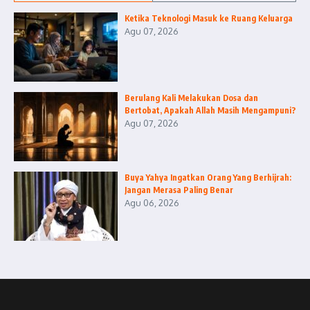
Ketika Teknologi Masuk ke Ruang Keluarga
Agu 07, 2026
Berulang Kali Melakukan Dosa dan
Bertobat, Apakah Allah Masih Mengampuni?
Agu 07, 2026
Buya Yahya Ingatkan Orang Yang Berhijrah:
Jangan Merasa Paling Benar
Agu 06, 2026