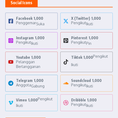
Social Icons
Facebook
1,000
X (Twitter)
1,000
Penggemar
Pengikut
Suka
Ikuti
Instagram
1,000
Pinterest
1,000
Pengikut
Pengikut
Ikuti
Pin
Pengikut
Youtube
1,000
Tiktok
1,000
Pelanggan
Ikuti
Berlangganan
Telegram
1,000
Soundcloud
1,000
Anggota
Pengikut
Gabung
Ikuti
Pengikut
Vimeo
1,000
Dribbble
1,000
Pengikut
Ikuti
Ikuti