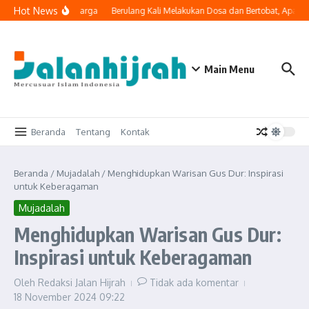
Lewati ke konten
Hot News
Masuk ke Ruang Keluarga
Berulang Kali Melakukan Dosa dan Bertobat, Apakah
Main Menu
Beranda
Tentang
Kontak
Beranda
/
Mujadalah
/
Menghidupkan Warisan Gus Dur: Inspirasi
untuk Keberagaman
Mujadalah
Menghidupkan Warisan Gus Dur:
Inspirasi untuk Keberagaman
Oleh
Redaksi Jalan Hijrah
Tidak ada komentar
18 November 2024
09:22