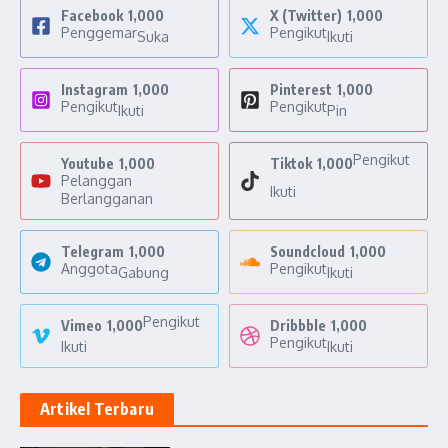
Facebook
1,000
X (Twitter)
1,000
Penggemar
Pengikut
Suka
Ikuti
Instagram
1,000
Pinterest
1,000
Pengikut
Pengikut
Ikuti
Pin
Pengikut
Youtube
1,000
Tiktok
1,000
Pelanggan
Ikuti
Berlangganan
Telegram
1,000
Soundcloud
1,000
Anggota
Pengikut
Gabung
Ikuti
Pengikut
Vimeo
1,000
Dribbble
1,000
Pengikut
Ikuti
Ikuti
Artikel Terbaru