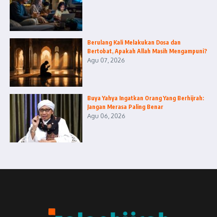
Berulang Kali Melakukan Dosa dan
Bertobat, Apakah Allah Masih Mengampuni?
Agu 07, 2026
Buya Yahya Ingatkan Orang Yang Berhijrah:
Jangan Merasa Paling Benar
Agu 06, 2026