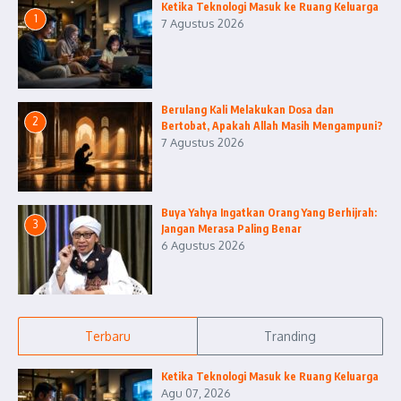
Ketika Teknologi Masuk ke Ruang Keluarga
1
7 Agustus 2026
Berulang Kali Melakukan Dosa dan
2
Bertobat, Apakah Allah Masih Mengampuni?
7 Agustus 2026
Buya Yahya Ingatkan Orang Yang Berhijrah:
3
Jangan Merasa Paling Benar
6 Agustus 2026
Terbaru
Tranding
Ketika Teknologi Masuk ke Ruang Keluarga
Agu 07, 2026