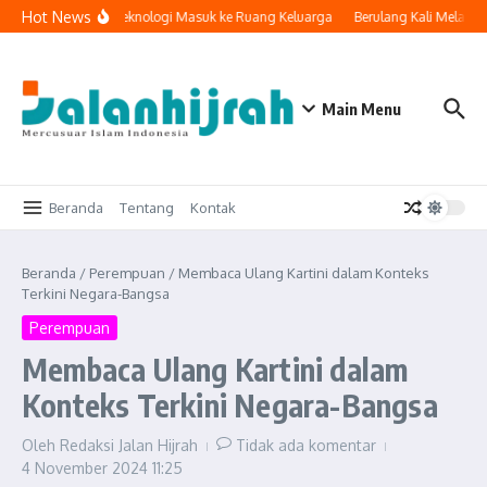
Lewati ke konten
Hot News
Ketika Teknologi Masuk ke Ruang Keluarga
Berulang Kali Melakuk
Main Menu
Beranda
Tentang
Kontak
Beranda
/
Perempuan
/
Membaca Ulang Kartini dalam Konteks
Terkini Negara-Bangsa
Perempuan
Membaca Ulang Kartini dalam
Konteks Terkini Negara-Bangsa
Oleh
Redaksi Jalan Hijrah
Tidak ada komentar
4 November 2024
11:25