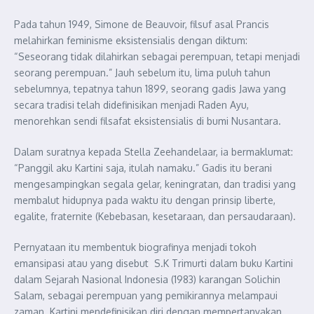
Pada tahun 1949, Simone de Beauvoir, filsuf asal Prancis
melahirkan feminisme eksistensialis dengan diktum:
“Seseorang tidak dilahirkan sebagai perempuan, tetapi menjadi
seorang perempuan.” Jauh sebelum itu, lima puluh tahun
sebelumnya, tepatnya tahun 1899, seorang gadis Jawa yang
secara tradisi telah didefinisikan menjadi Raden Ayu,
menorehkan sendi filsafat eksistensialis di bumi Nusantara.
Dalam suratnya kepada Stella Zeehandelaar, ia bermaklumat:
“Panggil aku Kartini saja, itulah namaku.” Gadis itu berani
mengesampingkan segala gelar, keningratan, dan tradisi yang
membalut hidupnya pada waktu itu dengan prinsip liberte,
egalite, fraternite (Kebebasan, kesetaraan, dan persaudaraan).
Pernyataan itu membentuk biografinya menjadi tokoh
emansipasi atau yang disebut S.K Trimurti dalam buku Kartini
dalam Sejarah Nasional Indonesia (1983) karangan Solichin
Salam, sebagai perempuan yang pemikirannya melampaui
zaman. Kartini mendefinisikan diri dengan mempertanyakan