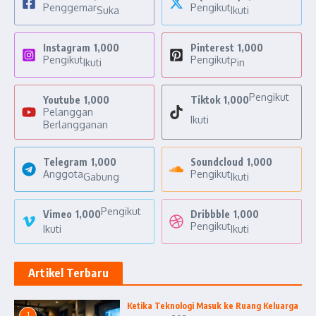
Penggemar
Pengikut
Suka
Ikuti
Instagram
1,000
Pinterest
1,000
Pengikut
Pengikut
Ikuti
Pin
Pengikut
Youtube
1,000
Tiktok
1,000
Pelanggan
Ikuti
Berlangganan
Telegram
1,000
Soundcloud
1,000
Anggota
Pengikut
Gabung
Ikuti
Pengikut
Vimeo
1,000
Dribbble
1,000
Pengikut
Ikuti
Ikuti
Artikel Terbaru
Ketika Teknologi Masuk ke Ruang Keluarga
1