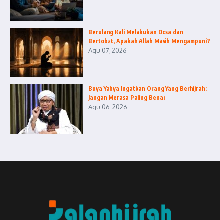
Berulang Kali Melakukan Dosa dan
Bertobat, Apakah Allah Masih Mengampuni?
Agu 07, 2026
Buya Yahya Ingatkan Orang Yang Berhijrah:
Jangan Merasa Paling Benar
Agu 06, 2026