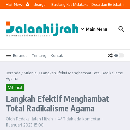
Lewati ke konten
Hot News
gi Masuk ke Ruang Keluarga
Berulang Kali Melakukan Dosa dan Bertobat, Apa
Main Menu
Beranda
Tentang
Kontak
Beranda
/
Milenial
/
Langkah Efektif Menghambat Total Radikalisme
Agama
Milenial
Langkah Efektif Menghambat
Total Radikalisme Agama
Oleh
Redaksi Jalan Hijrah
Tidak ada komentar
11 Januari 2023
15:00