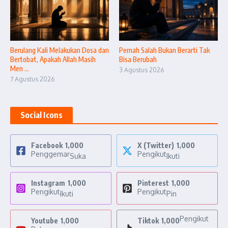
Berulang Kali Melakukan Dosa dan
Pernah Salah Bukan Berarti Tak
Bertobat, Apakah Allah Masih
Bisa Berubah
Men ...
3 Agustus 2026
7 Agustus 2026
Social Icons
Facebook
1,000
X (Twitter)
1,000
Penggemar
Pengikut
Suka
Ikuti
Instagram
1,000
Pinterest
1,000
Pengikut
Pengikut
Ikuti
Pin
Pengikut
Youtube
1,000
Tiktok
1,000