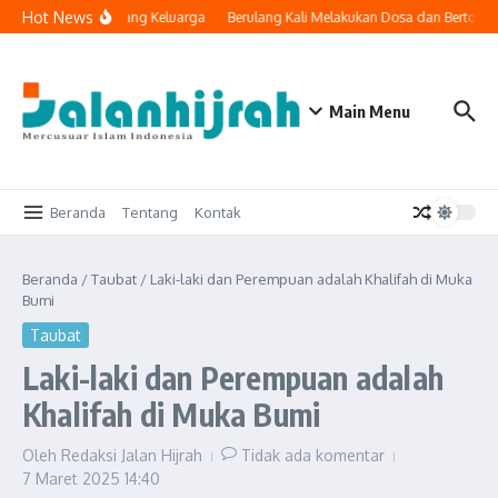
Lewati ke konten
Hot News
knologi Masuk ke Ruang Keluarga
Berulang Kali Melakukan Dosa dan Bertobat
Main Menu
Beranda
Tentang
Kontak
Beranda
/
Taubat
/
Laki-laki dan Perempuan adalah Khalifah di Muka
Bumi
Taubat
Laki-laki dan Perempuan adalah
Khalifah di Muka Bumi
Oleh
Redaksi Jalan Hijrah
Tidak ada komentar
7 Maret 2025
14:40