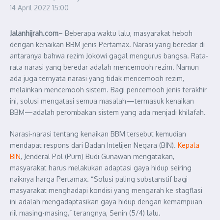
14 April 2022
15:00
Jalanhijrah.com
– Beberapa waktu lalu, masyarakat heboh
dengan kenaikan BBM jenis Pertamax. Narasi yang beredar di
antaranya bahwa rezim Jokowi gagal mengurus bangsa. Rata-
rata narasi yang beredar adalah mencemooh rezim. Namun
ada juga ternyata narasi yang tidak mencemooh rezim,
melainkan mencemooh sistem. Bagi pencemooh jenis terakhir
ini, solusi mengatasi semua masalah—termasuk kenaikan
BBM—adalah perombakan sistem yang ada menjadi khilafah.
Narasi-narasi tentang kenaikan BBM tersebut kemudian
mendapat respons dari Badan Intelijen Negara (BIN).
Kepala
BIN
, Jenderal Pol (Purn) Budi Gunawan mengatakan,
masyarakat harus melakukan adaptasi gaya hidup seiring
naiknya harga Pertamax. “Solusi paling substanstif bagi
masyarakat menghadapi kondisi yang mengarah ke stagflasi
ini adalah mengadaptasikan gaya hidup dengan kemampuan
riil masing-masing,” terangnya, Senin (5/4) lalu.