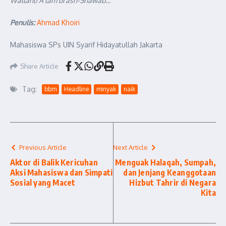
Wallahu A‘lam bi ash-Shawab…
Penulis:
Ahmad Khoiri
Mahasiswa SPs UIN Syarif Hidayatullah Jakarta
Share Article
Tag:
bbm
Headline
minyak
naik
Previous Article
Next Article
Aktor di Balik Kericuhan
Menguak Halaqah, Sumpah,
Aksi Mahasiswa dan Simpati
dan Jenjang Keanggotaan
Sosial yang Macet
Hizbut Tahrir di Negara
Kita