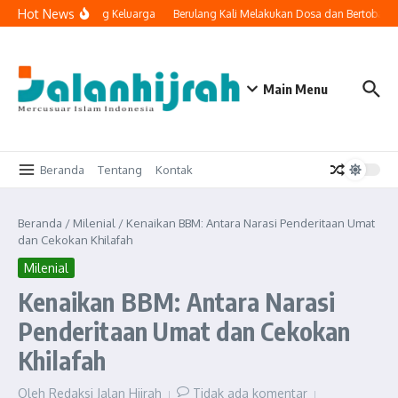
Lewati ke konten
Hot News
ologi Masuk ke Ruang Keluarga
Berulang Kali Melakukan Dosa dan Bertobat, 
Main Menu
Beranda
Tentang
Kontak
Beranda
/
Milenial
/
Kenaikan BBM: Antara Narasi Penderitaan Umat
dan Cekokan Khilafah
Milenial
Kenaikan BBM: Antara Narasi
Penderitaan Umat dan Cekokan
Khilafah
Oleh
Redaksi Jalan Hijrah
Tidak ada komentar