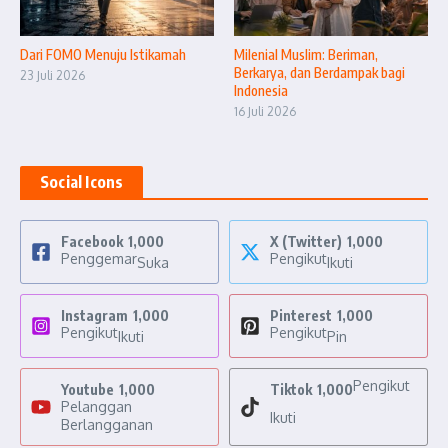
Dari FOMO Menuju Istikamah
Milenial Muslim: Beriman,
Berkarya, dan Berdampak bagi
23 Juli 2026
Indonesia
16 Juli 2026
Social Icons
Facebook
1,000
X (Twitter)
1,000
Penggemar
Pengikut
Suka
Ikuti
Instagram
1,000
Pinterest
1,000
Pengikut
Pengikut
Ikuti
Pin
Pengikut
Youtube
1,000
Tiktok
1,000
Pelanggan
Ikuti
Berlangganan