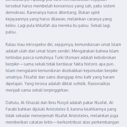
tersebut harus membelah konsensus yang sah, yaitu sistem
demokrasi. Karenanya harus ditentang. Bukan spirit
kejayaannya yang harus dilawan, melainkan caranya yang
keliru. Lagi pula khilafah ala mereka itu palsu. Sekali lagi,
palsu.
Kalau mau introspeksi diri, sejujurnya, kemunduruan umat Islam
adalah ulah dari umat Islam sendiri. Mengatakan bahwa Islam
tertindas pasca runtuhnya Turki Utsmani adalah kebobrokan
berpikir—sama sekali tidak berdasar fakta historis apa pun.
Islam mengalami kemunduran disebabkan kejumudan berpikir
umatnya. Filsafat dan sains dianggap ilmu kafir yang haram
dipelajari. Yang tersisa adalah diktat sufistik. Rasionalitas
menjadi sama sekali terpinggirkan.
Dahulu, Al-Ghazali dan Ibnu Rusyd adalah pakar filsafat. Al-
Farabi bahkan dijuluki Aristoteles II, karena keahliannya yang
tidak sekadar menerjemah filsafat Aristoteles, melainkan juga
memberikan catatan kritis—berkontribusi atas perkembangan