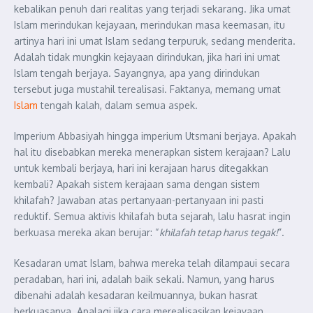
kebalikan penuh dari realitas yang terjadi sekarang. Jika umat
Islam merindukan kejayaan, merindukan masa keemasan, itu
artinya hari ini umat Islam sedang terpuruk, sedang menderita.
Adalah tidak mungkin kejayaan dirindukan, jika hari ini umat
Islam tengah berjaya. Sayangnya, apa yang dirindukan
tersebut juga mustahil terealisasi. Faktanya, memang umat
Islam
tengah kalah, dalam semua aspek.
Imperium Abbasiyah hingga imperium Utsmani berjaya. Apakah
hal itu disebabkan mereka menerapkan sistem kerajaan? Lalu
untuk kembali berjaya, hari ini kerajaan harus ditegakkan
kembali? Apakah sistem kerajaan sama dengan sistem
khilafah? Jawaban atas pertanyaan-pertanyaan ini pasti
reduktif. Semua aktivis khilafah buta sejarah, lalu hasrat ingin
berkuasa mereka akan berujar: “
khilafah tetap harus tegak!
”.
Kesadaran umat Islam, bahwa mereka telah dilampaui secara
peradaban, hari ini, adalah baik sekali. Namun, yang harus
dibenahi adalah kesadaran keilmuannya, bukan hasrat
berkuasanya. Apalagi jika cara merealisasikan kejayaan