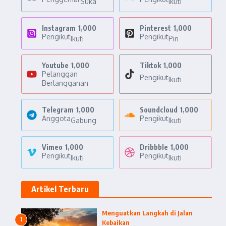
Suka
Ikuti
Instagram
1,000
Pinterest
1,000
Pengikut
Pengikut
Ikuti
Pin
Youtube
1,000
Tiktok
1,000
Pelanggan
Pengikut
Ikuti
Berlangganan
Telegram
1,000
Soundcloud
1,000
Anggota
Pengikut
Gabung
Ikuti
Vimeo
1,000
Dribbble
1,000
Pengikut
Pengikut
Ikuti
Ikuti
Artikel Terbaru
Menguatkan Langkah di Jalan
1
Kebaikan