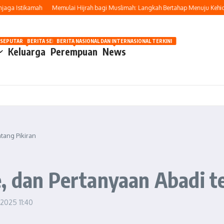
a Istikamah
Memulai Hijrah bagi Muslimah: Langkah Bertahap Menuju Kehidupan
OSIP
 SEPUTAR OTOMOTIF HARI INI
BERITA SEPUTAR KECANTIKAN WANITA
BERITA NASIONAL DAN INTERNASIONAL TERKINI
Keluarga
Perempuan
News
tang Pikiran
, dan Pertanyaan Abadi t
i 2025
11:40