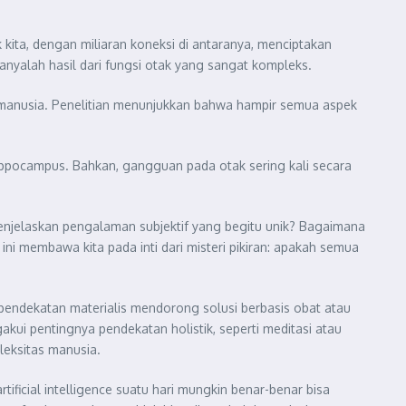
ita, dengan miliaran koneksi di antaranya, menciptakan
 hanyalah hasil dari fungsi otak yang sangat kompleks.
k manusia. Penelitian menunjukkan bahwa hampir semua aspek
hippocampus. Bahkan, gangguan pada otak sering kali secara
menjelaskan pengalaman subjektif yang begitu unik? Bagaimana
ini membawa kita pada inti dari misteri pikiran: apakah semua
pendekatan materialis mendorong solusi berbasis obat atau
kui pentingnya pendekatan holistik, seperti meditasi atau
leksitas manusia.
ficial intelligence suatu hari mungkin benar-benar bisa