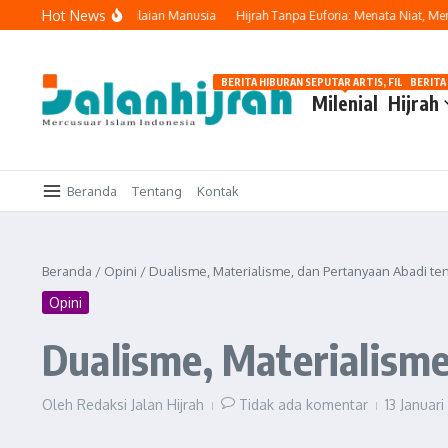
Lewati ke konten
Hot News
h, Bukan karena Penilaian Manusia
Hijrah Tanpa Euforia: Menata Niat, Menjag
BERITA HIBURAN SEPUTAR ARTIS, FILM, DAN G
BERITA
Milenial
Hijrah
Beranda
Tentang
Kontak
Beranda
/
Opini
/
Dualisme, Materialisme, dan Pertanyaan Abadi ten
Opini
Dualisme, Materialisme
Oleh
Redaksi Jalan Hijrah
Tidak ada komentar
13 Januar