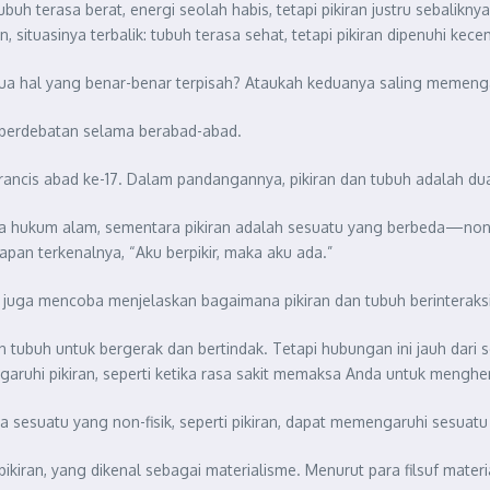
h terasa berat, energi seolah habis, tetapi pikiran justru sebalikn
ituasinya terbalik: tubuh terasa sehat, tetapi pikiran dipenuhi kece
ua hal yang benar-benar terpisah? Ataukah keduanya saling memengar
k perdebatan selama berabad-abad.
rancis abad ke-17. Dalam pandangannya, pikiran dan tubuh adalah du
a hukum alam, sementara pikiran adalah sesuatu yang berbeda—non-fis
apan terkenalnya, “Aku berpikir, maka aku ada.”
a juga mencoba menjelaskan bagaimana pikiran dan tubuh berinteraksi
 tubuh untuk bergerak dan bertindak. Tetapi hubungan ini jauh dari s
uhi pikiran, seperti ketika rasa sakit memaksa Anda untuk menghen
esuatu yang non-fisik, seperti pikiran, dapat memengaruhi sesuatu y
kiran, yang dikenal sebagai materialisme. Menurut para filsuf material