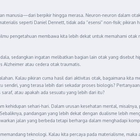
n manusia—dari berpikir hingga merasa. Neuron-neuron dalam otak k
erialis seperti Daniel Dennett, tidak ada “esensi” non-fisik; pikiran
tika ilmu pengetahuan membawa kita lebih dekat untuk memahami ota
gdala, sedangkan ingatan melibatkan bagian lain otak yang disebut 
s Alzheimer atau cedera otak traumatis.
ahan. Kalau pikiran cuma hasil dari aktivitas otak, bagaimana kita 
 sendiri, yang terasa lebih dari sekadar proses biologis? Pertanyaan 
s saraf, atau apakah ada sesuatu yang lebih dari itu?
 kehidupan sehari-hari. Dalam urusan kesehatan mental, misalnya, 
 Sebaliknya, pandangan yang lebih dekat dengan dualisme lebih menga
nawarkan jalan yang berbeda tetapi berharga dalam menghadapi komp
mandang teknologi. Kalau kita percaya pada materialisme, maka arti