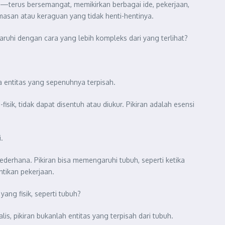
ya—terus bersemangat, memikirkan berbagai ide, pekerjaan,
masan atau keraguan yang tidak henti-hentinya.
uhi dengan cara yang lebih kompleks dari yang terlihat?
a entitas yang sepenuhnya terpisah.
ik, tidak dapat disentuh atau diukur. Pikiran adalah esensi
.
ederhana. Pikiran bisa memengaruhi tubuh, seperti ketika
tikan pekerjaan.
ang fisik, seperti tubuh?
is, pikiran bukanlah entitas yang terpisah dari tubuh.