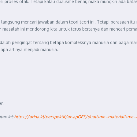
i proses otak. Tetapi kalau dualisme benar, maka mungkin ada batas
dak langsung mencari jawaban dalam teori-teori ini. Tetapi perasaan 
 masalah ini mendorong kita untuk terus bertanya dan mencari pemah
adalah pengingat tentang betapa kompleksnya manusia dan bagaimana
g apa artinya menjadi manusia.
r.
utan ini:
https://arina.id/perspektif/ar-apGF3/dualisme–materialisme–