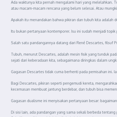
Ada waktunya kita pernah mengalami hari yang melelahkan. Tubu
atau macam-macam rencana yang belum selesai. Atau mungkin, s
Apakah itu menandakan bahwa pikiran dan tubuh kita adalah d
Itu bukan pertanyaan kontemporer. Isu ini sudah menjadi topi
Salah satu pandangannya datang dari René Descartes, filsuf P
Tubuh, menurut Descartes, adalah mesin fisik yang tunduk pad
sejati dari keberadaan kita, sebagaimana diringkas dalam ungk
Gagasan Descartes tidak cuma berhenti pada pemisahan ini. I
Bagi Descartes, pikiran seperti pengemudi kereta, mengarahkan
kecemasan membuat jantung berdebar, dan tubuh bisa memengar
Gagasan dualisme ini menyisakan pertanyaan besar: bagaimana s
Di sisi lain, ada pandangan yang sama sekali berbeda tentang pi