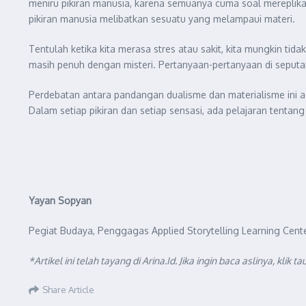
meniru pikiran manusia, karena semuanya cuma soal mereplikas
pikiran manusia melibatkan sesuatu yang melampaui materi.
Tentulah ketika kita merasa stres atau sakit, kita mungkin ti
masih penuh dengan misteri. Pertanyaan-pertanyaan di seputar
Perdebatan antara pandangan dualisme dan materialisme ini 
Dalam setiap pikiran dan setiap sensasi, ada pelajaran tentan
Yayan Sopyan
Pegiat Budaya, Penggagas Applied Storytelling Learning Cente
*Artikel ini telah tayang di Arina.Id. Jika ingin baca aslinya, klik ta
Share Article