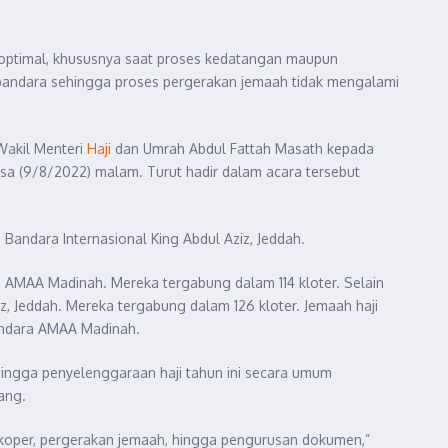
g optimal, khususnya saat proses kedatangan maupun
i bandara sehingga proses pergerakan jemaah tidak mengalami
Wakil Menteri
Haji
dan Umrah Abdul Fattah Masath kepada
asa (9/8/2022) malam. Turut hadir dalam acara tersebut
Bandara Internasional King Abdul Aziz, Jeddah.
 AMAA Madinah. Mereka tergabung dalam 114 kloter. Selain
z, Jeddah. Mereka tergabung dalam 126 kloter. Jemaah haji
Bandara AMAA Madinah.
ehingga penyelenggaraan haji tahun ini secara umum
ang.
 koper, pergerakan jemaah, hingga pengurusan dokumen,”