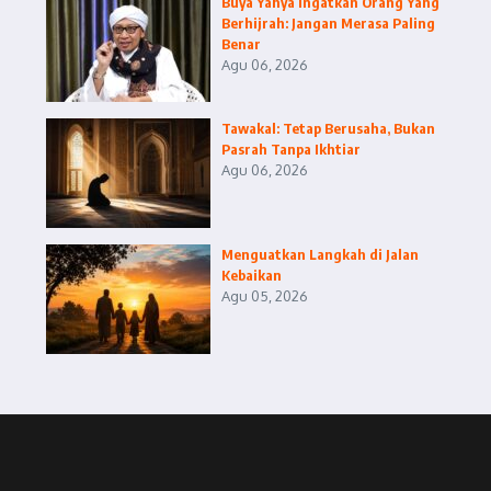
Buya Yahya Ingatkan Orang Yang
Berhijrah: Jangan Merasa Paling
Benar
Agu 06, 2026
Tawakal: Tetap Berusaha, Bukan
Pasrah Tanpa Ikhtiar
Agu 06, 2026
Menguatkan Langkah di Jalan
Kebaikan
Agu 05, 2026