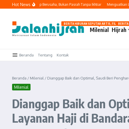
Lewati ke konten
Hot News
nar
Tawakal: Tetap Berusaha, Bukan Pasrah Tanpa Ikhtiar
Menguatkan Langka
BERITA HIBURAN SEPUTAR ARTIS, FILM, DAN G
BERITA
Milenial
Hijrah
Beranda
Tentang
Kontak
Beranda
/
Milenial
/
Dianggap Baik dan Optimal, Saudi Beri Penghar
Milenial
Dianggap Baik dan Opti
Layanan Haji di Bandar