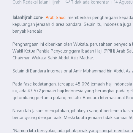
Oleh
Redaksi Jalan Hijrah
Tidak ada komentar
14 Agust
Jalanhijrah.com-
Arab Saudi
memberikan penghargaan kepada p
kepulangan jemaah di area bandara. Selain itu, Indonesia ju
banyak kendala.
Penghargaan ini diberikan oleh Wukala, perusahaan penyedia 
Wakil Ketua Panitia Penyelenggara Ibadah Haji (PPIH) Arab Sa
Chairman Wukala Sahir Abdul Aziz Mathar.
Selain di Bandara Internasional Amir Muhammad bin Abdul Aziz
Pada fase kedatangan, terdapat 45.096 jemaah haji Indonesi
itu, ada 47.572 jemaah haji Indonesia yang berangkat pada ge
gelombang pertama pulang melalui Bandara Internasional Kin
Nasrullah Jasam mengatakan, pihaknya sangat berterima kasih 
berlangsung dengan baik. Meski kuota jemaah tidak sampai 50
“Namun kita bersyukur, ada pihak-pihak yang sangat membant