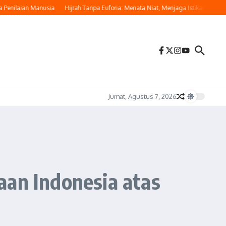
nilaian Manusia
Hijrah Tanpa Euforia: Menata Niat, Menjaga Istikamah
Memul
Jumat, Agustus 7, 2026
aan Indonesia atas