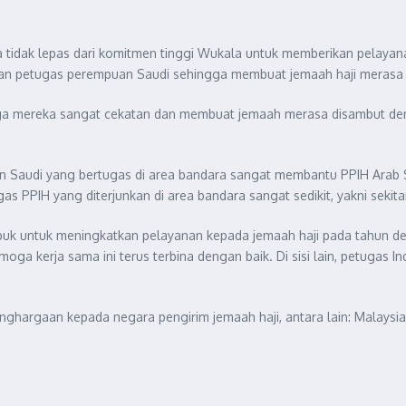
a tidak lepas dari komitmen tinggi Wukala untuk memberikan pelayanan
tusan petugas perempuan Saudi sehingga membuat jemaah haji merasa
ga mereka sangat cekatan dan membuat jemaah merasa disambut deng
n Saudi yang bertugas di area bandara sangat membantu PPIH Arab S
ugas PPIH yang diterjunkan di area bandara sangat sedikit, yakni sekit
mbuk untuk meningkatkan pelayanan kepada jemaah haji pada tahun d
moga kerja sama ini terus terbina dengan baik. Di sisi lain, petugas 
ghargaan kepada negara pengirim jemaah haji, antara lain: Malaysia,