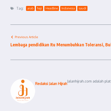
Tag:
arab
haji
Headline
Indonesia
saudi
Previous Article
Lembaga pendidikan Itu Menumbuhkan Toleransi, Buk
Jalanhijrah.com adalah pla
Redaksi Jalan Hijrah