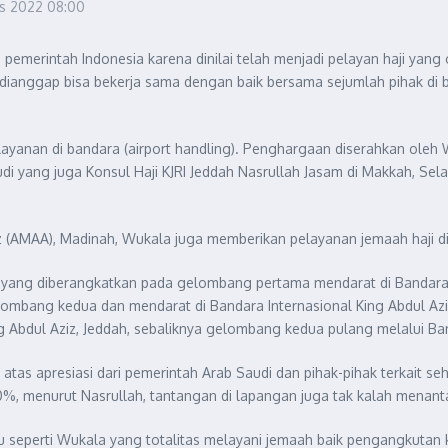
us 2022
08:00
emerintah Indonesia karena dinilai telah menjadi pelayan haji yan
ga dianggap bisa bekerja sama dengan baik bersama sejumlah pihak d
layanan di bandara (airport handling). Penghargaan diserahkan oleh 
udi yang juga Konsul Haji KJRI Jeddah Nasrullah Jasam di Makkah, Sel
 (AMAA), Madinah, Wukala juga memberikan pelayanan jemaah haji di 
a yang diberangkatkan pada gelombang pertama mendarat di Bandara
lombang kedua dan mendarat di Bandara Internasional King Abdul Azi
g Abdul Aziz, Jeddah, sebaliknya gelombang kedua pulang melalui 
atas apresiasi dari pemerintah Arab Saudi dan pihak-pihak terkait s
%, menurut Nasrullah, tantangan di lapangan juga tak kalah menant
u seperti Wukala yang totalitas melayani jemaah baik pengangkutan