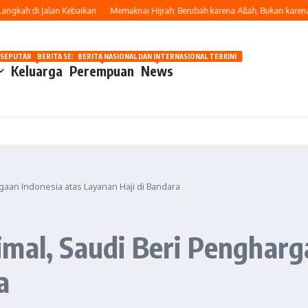
h di Jalan Kebaikan
Memaknai Hijrah: Berubah karena Allah, Bukan karena Pe
OSIP
 SEPUTAR OTOMOTIF HARI INI
BERITA SEPUTAR KECANTIKAN WANITA
BERITA NASIONAL DAN INTERNASIONAL TERKINI
Keluarga
Perempuan
News
gaan Indonesia atas Layanan Haji di Bandara
mal, Saudi Beri Pengharg
a