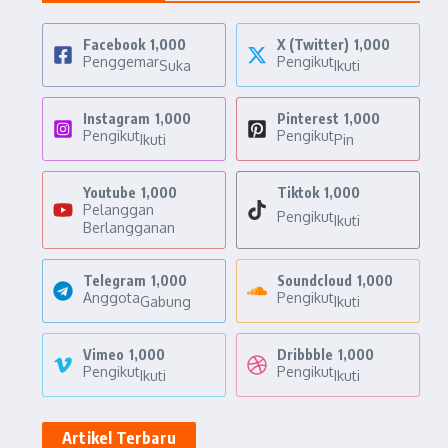
Facebook
1,000
X (Twitter)
1,000
Penggemar
Pengikut
Suka
Ikuti
Instagram
1,000
Pinterest
1,000
Pengikut
Pengikut
Ikuti
Pin
Youtube
1,000
Tiktok
1,000
Pelanggan
Pengikut
Ikuti
Berlangganan
Telegram
1,000
Soundcloud
1,000
Anggota
Pengikut
Gabung
Ikuti
Vimeo
1,000
Dribbble
1,000
Pengikut
Pengikut
Ikuti
Ikuti
Artikel Terbaru