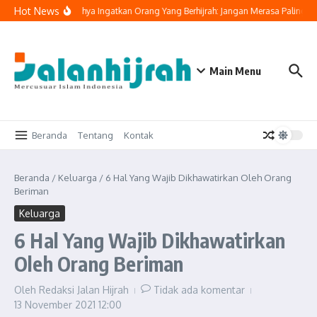
Lewati ke konten
Hot News
Buya Yahya Ingatkan Orang Yang Berhijrah: Jangan Merasa Paling Be
Main Menu
Beranda
Tentang
Kontak
Beranda
/
Keluarga
/
6 Hal Yang Wajib Dikhawatirkan Oleh Orang
Beriman
Keluarga
6 Hal Yang Wajib Dikhawatirkan
Oleh Orang Beriman
Oleh
Redaksi Jalan Hijrah
Tidak ada komentar
13 November 2021
12:00