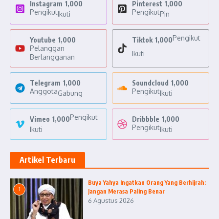
Instagram
1,000
Pinterest
1,000
Pengikut
Pengikut
Ikuti
Pin
Pengikut
Youtube
1,000
Tiktok
1,000
Pelanggan
Ikuti
Berlangganan
Telegram
1,000
Soundcloud
1,000
Anggota
Pengikut
Gabung
Ikuti
Pengikut
Vimeo
1,000
Dribbble
1,000
Pengikut
Ikuti
Ikuti
Artikel Terbaru
Buya Yahya Ingatkan Orang Yang Berhijrah:
1
Jangan Merasa Paling Benar
6 Agustus 2026