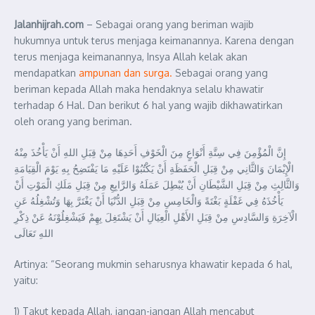
Jalanhijrah.com
– Sebagai orang yang beriman wajib
hukumnya untuk terus menjaga keimanannya. Karena dengan
terus menjaga keimanannya, Insya Allah kelak akan
mendapatkan
ampunan dan surga.
Sebagai orang yang
beriman kepada Allah maka hendaknya selalu khawatir
terhadap 6 Hal. Dan berikut 6 hal yang wajib dikhawatirkan
oleh orang yang beriman.
ﺇِﻥَّ ﺍﻟْﻤُﺆْﻣِﻦَ ﻓِﻲ ﺳِﺘَّﺔِ ﺃَﻧْﻮَﺍﻉٍ ﻣِﻦَ ﺍﻟْﺨَﻮْﻑِ ﺃَﺣَﺪِﻫَﺎ ﻣِﻦْ ﻗِﺒَﻞِ ﺍﻟﻠﻪِ ﺃَﻥْ ﻳَﺄْﺧُﺬَ ﻣِﻨْﻪُ
ﺍﻟْﺈِﻳْﻤَﺎﻥَ ﻭَﺍﻟﺜَّﺎﻧِﻲ ﻣِﻦْ ﻗِﺒَﻞِ ﺍﻟْﺤَﻔَﻈَﺔِ ﺃَﻥْ ﻳَﻜْﺘُﺒُﻮْﺍ ﻋَﻠَﻴْﻪِ ﻣَﺎ ﻳَﻔْﺘَﻀِﺢُ ﺑِﻪِ ﻳَﻮْﻡَ ﺍﻟْﻘِﻴَﺎﻣَﺔِ
ﻭَﺍﻟﺜَّﺎﻟِﺚِ ﻣِﻦْ ﻗِﺒَﻞِ ﺍﻟﺸَّﻴْﻄَﺎﻥِ ﺃَﻥْ ﻳُﺒْﻄِﻞَ ﻋَﻤَﻠَﻪُ ﻭَﺍﻟﺮَّﺍﺑِﻊِ ﻣِﻦْ ﻗِﺒَﻞِ ﻣَﻠَﻚِ ﺍﻟْﻤَﻮْﺕِ ﺃَﻥْ
ﻳَﺄْﺧُﺬَﻩُ ﻓِﻲ ﻏَﻔْﻠَﺔٍ ﺑَﻐْﺘَﺔً ﻭَﺍﻟْﺨَﺎﻣِﺲِ ﻣِﻦْ ﻗِﺒَﻞِ ﺍﻟﺪُّﻧْﻴَﺎ ﺃَﻥْ ﻳَﻐْﺘَﺮَّ ﺑِﻬَﺎ ﻭَﺗُﺸْﻐِﻠُﻪُ ﻋَﻦِ
ﺍﻟْﺂﺧِﺮَﺓِ ﻭَﺍﻟﺴَّﺎﺩِﺱِ ﻣِﻦْ ﻗِﺒَﻞِ ﺍﻷَﻫْﻞِ ﺍﻟْﻌِﻴَﺎﻝِ ﺃَﻥْ ﻳَﺸْﺘَﻐِﻞَ ﺑِﻬِﻢْ ﻓَﻴَﺸْﻐِﻠُﻮْﻧَﻪُ ﻋَﻦْ ﺫِﻛْﺮِ
ﺍﻟﻠﻪِ ﺗَﻌَﺎﻟَﻰ
Artinya: “Seorang mukmin seharusnya khawatir kepada 6 hal,
yaitu:
1) Takut kepada Allah, jangan-jangan Allah mencabut