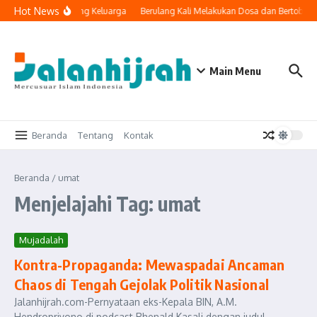
Lewati ke konten
Hot News
nologi Masuk ke Ruang Keluarga
Berulang Kali Melakukan Dosa dan Bertobat,
Main Menu
Beranda
Tentang
Kontak
Beranda
/
umat
Menjelajahi Tag: umat
Mujadalah
Kontra-Propaganda: Mewaspadai Ancaman
Chaos di Tengah Gejolak Politik Nasional
Jalanhijrah.com-Pernyataan eks-Kepala BIN, A.M.
Hendropriyono di podcast Rhenald Kasali dengan judul