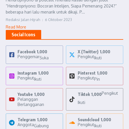
“Hendropriyono: Bocoran Intelijen, Siapa Pemenang 2024?”
beberapa hari lalu menarik untuk dikaji. P...
Redaksi Jalan Hijrah
6 Oktober 2023
Read More
Social Icons
Facebook
1,000
X (Twitter)
1,000
Penggemar
Pengikut
Suka
Ikuti
Instagram
1,000
Pinterest
1,000
Pengikut
Pengikut
Ikuti
Pin
Pengikut
Youtube
1,000
Tiktok
1,000
Pelanggan
Ikuti
Berlangganan
Telegram
1,000
Soundcloud
1,000
Anggota
Pengikut
Gabung
Ikuti