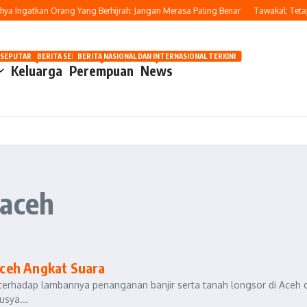
a Ingatkan Orang Yang Berhijrah: Jangan Merasa Paling Benar
Tawakal: Tetap 
OSIP
 SEPUTAR OTOMOTIF HARI INI
BERITA SEPUTAR KECANTIKAN WANITA
BERITA NASIONAL DAN INTERNASIONAL TERKINI
Keluarga
Perempuan
News
aaceh
ceh Angkat Suara
h terhadap lambannya penanganan banjir serta tanah longsor di Aceh 
usya...