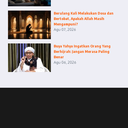
Berulang Kali Melakukan Dosa dan
Bertobat, Apakah Allah Masih
Mengampuni?
Agu 07, 2026
Buya Yahya Ingatkan Orang Yang
Berhijrah: Jangan Merasa Paling
Benar
Agu 06, 2026