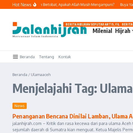
Lewati ke konten
Hot News
ali Melakukan Dosa dan Bertobat, Apakah Allah Masih Mengampuni?
Buya Yahy
BERITA HIBURAN SEPUTAR ARTIS, FILM, DAN G
BERITA
Milenial
Hijrah
Beranda
Tentang
Kontak
Beranda
/
Ulamaaceh
Menjelajahi Tag: Ulam
News
Penanganan Bencana Dinilai Lamban, Ulama A
jalanhijrah.com – Kritik dan rasa kecewa dari para ulama Ace
sejumlah daerah di Sumatra kian menguat. Ketua Majelis Perm