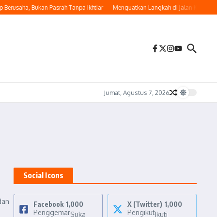
Berusaha, Bukan Pasrah Tanpa Ikhtiar
Menguatkan Langkah di Jalan Kebaikan
Jumat, Agustus 7, 2026
Social Icons
dan
Facebook
1,000
X (Twitter)
1,000
Penggemar
Pengikut
Suka
Ikuti