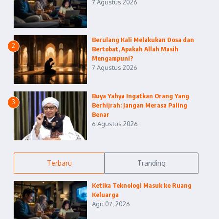
7 Agustus 2026
Berulang Kali Melakukan Dosa dan
2
Bertobat, Apakah Allah Masih
Mengampuni?
7 Agustus 2026
Buya Yahya Ingatkan Orang Yang
3
Berhijrah: Jangan Merasa Paling
Benar
6 Agustus 2026
Terbaru
Tranding
Ketika Teknologi Masuk ke Ruang
Keluarga
Agu 07, 2026