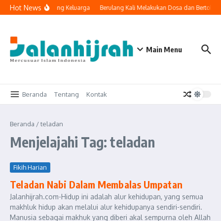
Lewati ke konten
Hot News
knologi Masuk ke Ruang Keluarga
Berulang Kali Melakukan Dosa dan Bertobat
Main Menu
Beranda
Tentang
Kontak
Beranda
/
teladan
Menjelajahi Tag: teladan
Fikih Harian
Teladan Nabi Dalam Membalas Umpatan
Jalanhijrah.com-Hidup ini adalah alur kehidupan, yang semua
makhluk hidup akan melalui alur kehidupanya sendiri-sendiri.
Manusia sebagai makhuk yang diberi akal sempurna oleh Allah