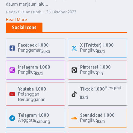
dalam menjalani alu...
Redaksi Jalan Hijrah
25 Oktober 2023
Read More
Social Icons
Facebook
1,000
X (Twitter)
1,000
Penggemar
Pengikut
Suka
Ikuti
Instagram
1,000
Pinterest
1,000
Pengikut
Pengikut
Ikuti
Pin
Pengikut
Youtube
1,000
Tiktok
1,000
Pelanggan
Ikuti
Berlangganan
Telegram
1,000
Soundcloud
1,000
Anggota
Pengikut
Gabung
Ikuti