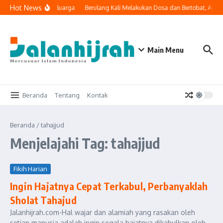
Lewati ke konten
Hot News
i Masuk ke Ruang Keluarga
Berulang Kali Melakukan Dosa dan Bertobat, Apak
Main Menu
Beranda
Tentang
Kontak
Beranda
/
tahajjud
Menjelajahi Tag: tahajjud
Fikih Harian
Ingin Hajatnya Cepat Terkabul, Perbanyaklah
Sholat Tahajud
Jalanhijrah.com-Hal wajar dan alamiah yang rasakan oleh
setiap manusia adalah ingin segala hajatnya dikabulkan oleh