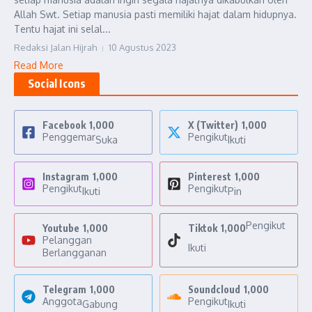
Allah Swt. Setiap manusia pasti memiliki hajat dalam hidupnya.
Tentu hajat ini selal...
Redaksi Jalan Hijrah
10 Agustus 2023
Read More
Social Icons
Facebook
1,000
X (Twitter)
1,000
Penggemar
Pengikut
Suka
Ikuti
Instagram
1,000
Pinterest
1,000
Pengikut
Pengikut
Ikuti
Pin
Pengikut
Youtube
1,000
Tiktok
1,000
Pelanggan
Ikuti
Berlangganan
Telegram
1,000
Soundcloud
1,000
Anggota
Pengikut
Gabung
Ikuti