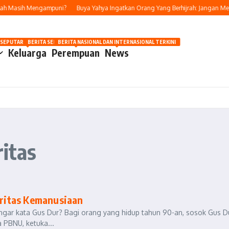
ah Masih Mengampuni?
Buya Yahya Ingatkan Orang Yang Berhijrah: Jangan Mera
OSIP
 SEPUTAR OTOMOTIF HARI INI
BERITA SEPUTAR KECANTIKAN WANITA
BERITA NASIONAL DAN INTERNASIONAL TERKINI
Keluarga
Perempuan
News
ritas
ritas Kemanusiaan
engar kata Gus Dur? Bagi orang yang hidup tahun 90-an, sosok Gus D
 PBNU, ketuka...