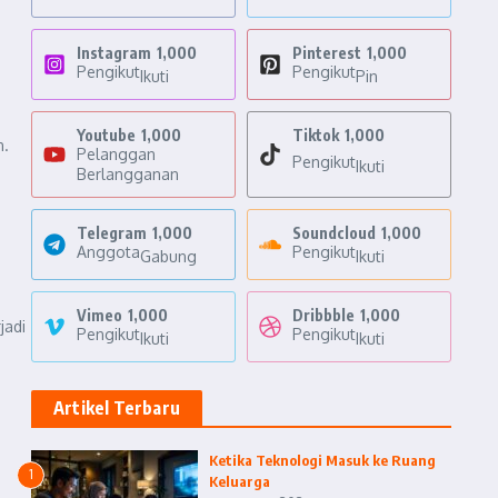
Instagram
1,000
Pinterest
1,000
Pengikut
Pengikut
Ikuti
Pin
Youtube
1,000
Tiktok
1,000
n.
Pelanggan
Pengikut
Ikuti
Berlangganan
Telegram
1,000
Soundcloud
1,000
Anggota
Pengikut
Gabung
Ikuti
Vimeo
1,000
Dribbble
1,000
jadi
Pengikut
Pengikut
Ikuti
Ikuti
Artikel Terbaru
Ketika Teknologi Masuk ke Ruang
1
Keluarga