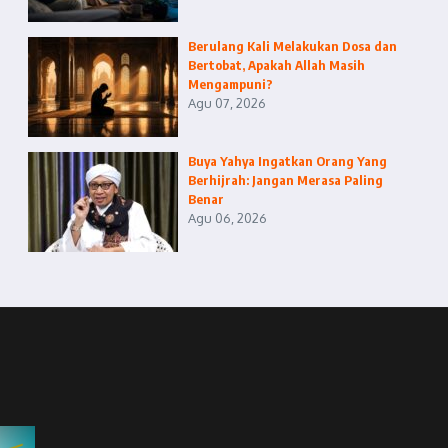
Berulang Kali Melakukan Dosa dan
Bertobat, Apakah Allah Masih
Mengampuni?
Agu 07, 2026
Buya Yahya Ingatkan Orang Yang
Berhijrah: Jangan Merasa Paling
Benar
Agu 06, 2026