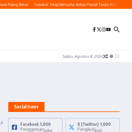
sa Paling Benar
Tawakal: Tetap Berusaha, Bukan Pasrah Tanpa Ikhtiar
Mengu
Sabtu, Agustus 8, 2026
Social Icons
ur
Facebook
1,000
X (Twitter)
1,000
Penggemar
Pengikut
Suka
Ikuti