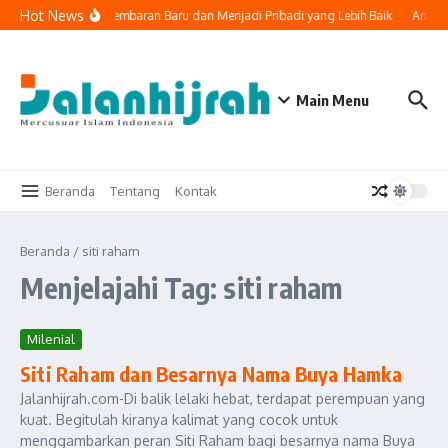
Lewati ke konten
Hot News
Doa untuk Memulai Lembaran Baru dan Menjadi Pribadi yang Lebih Baik
Amr bi
Main Menu
Beranda
Tentang
Kontak
Beranda
/
siti raham
Menjelajahi Tag: siti raham
Milenial
Siti Raham dan Besarnya Nama Buya Hamka
Jalanhijrah.com-Di balik lelaki hebat, terdapat perempuan yang
kuat. Begitulah kiranya kalimat yang cocok untuk
menggambarkan peran Siti Raham bagi besarnya nama Buya