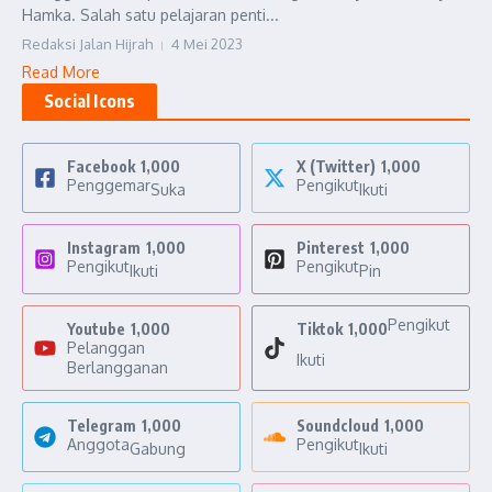
Hamka. Salah satu pelajaran penti...
Redaksi Jalan Hijrah
4 Mei 2023
Read More
Social Icons
Facebook
1,000
X (Twitter)
1,000
Penggemar
Pengikut
Suka
Ikuti
Instagram
1,000
Pinterest
1,000
Pengikut
Pengikut
Ikuti
Pin
Pengikut
Youtube
1,000
Tiktok
1,000
Pelanggan
Ikuti
Berlangganan
Telegram
1,000
Soundcloud
1,000
Anggota
Pengikut
Gabung
Ikuti