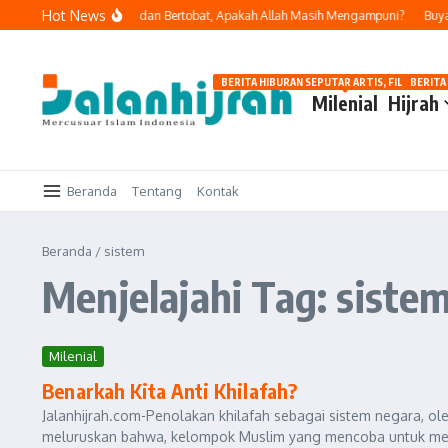
Lewati ke konten
Hot News
g Kali Melakukan Dosa dan Bertobat, Apakah Allah Masih Mengampuni?
Buya Y
BERITA HIBURAN SEPUTAR ARTIS, FILM, DAN G
BERITA
Milenial
Hijrah
Beranda
Tentang
Kontak
Beranda
/
sistem
Menjelajahi Tag: siste
Milenial
Benarkah Kita Anti Khilafah?
Jalanhijrah.com-Penolakan khilafah sebagai sistem negara, oleh p
meluruskan bahwa, kelompok Muslim yang mencoba untuk mem