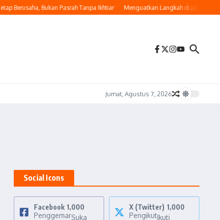
ap Berusaha, Bukan Pasrah Tanpa Ikhtiar
Menguatkan Langkah di Jalan Kebaik
Jumat, Agustus 7, 2026
Social Icons
Facebook
1,000
X (Twitter)
1,000
Penggemar
Pengikut
Suka
Ikuti