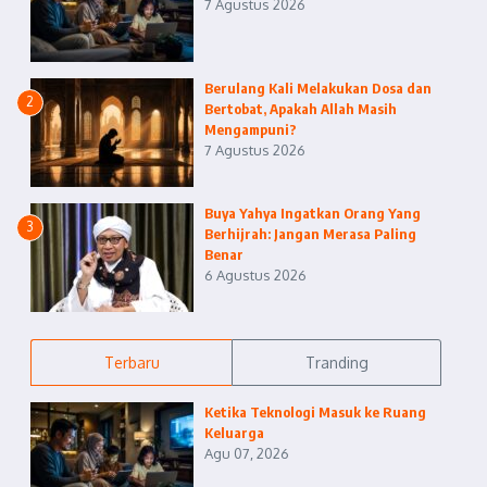
7 Agustus 2026
Berulang Kali Melakukan Dosa dan
2
Bertobat, Apakah Allah Masih
Mengampuni?
7 Agustus 2026
Buya Yahya Ingatkan Orang Yang
3
Berhijrah: Jangan Merasa Paling
Benar
6 Agustus 2026
Terbaru
Tranding
Ketika Teknologi Masuk ke Ruang
Keluarga
Agu 07, 2026