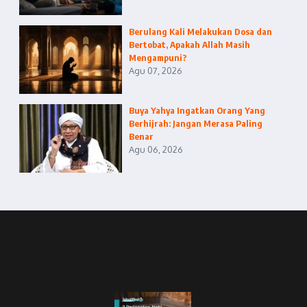
Berulang Kali Melakukan Dosa dan
Bertobat, Apakah Allah Masih
Mengampuni?
Agu 07, 2026
Buya Yahya Ingatkan Orang Yang
Berhijrah: Jangan Merasa Paling
Benar
Agu 06, 2026