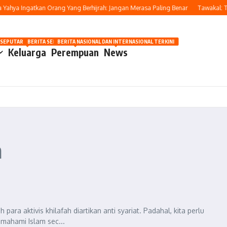
ahya Ingatkan Orang Yang Berhijrah: Jangan Merasa Paling Benar
Tawakal: Tet
OSIP
 SEPUTAR OTOMOTIF HARI INI
BERITA SEPUTAR KECANTIKAN WANITA
BERITA NASIONAL DAN INTERNASIONAL TERKINI
Keluarga
Perempuan
News
m
ara aktivis khilafah diartikan anti syariat. Padahal, kita perlu
ahami Islam sec...