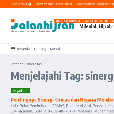
Lewati ke konten
Hot News
akal: Tetap Berusaha, Bukan Pasrah Tanpa Ikhtiar
Menguatkan Langkah di Jala
BERITA HIBURAN SEPUTAR ARTIS, FILM, DAN G
BERITA
Milenial
Hijrah
Beranda
Tentang
Kontak
Beranda
/
sinergitas
Menjelajahi Tag: sinerg
Mujadalah
Pentingnya Sinergi Ormas dan Negara Memba
Judul Buku: Pembubaran ORMAS, Penulis: Al Araf, Penerbit: Ke
364 halaman, ISBN: 978-602-481-784-8, Peresensi: Muhammad Nu