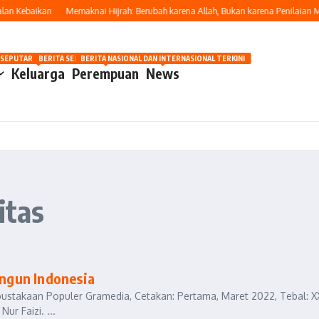
n Kebaikan
Memaknai Hijrah: Berubah karena Allah, Bukan karena Penilaian Ma
OSIP
 SEPUTAR OTOMOTIF HARI INI
BERITA SEPUTAR KECANTIKAN WANITA
BERITA NASIONAL DAN INTERNASIONAL TERKINI
Keluarga
Perempuan
News
itas
ngun Indonesia
pustakaan Populer Gramedia, Cetakan: Pertama, Maret 2022, Tebal: X
r Faizi. ...