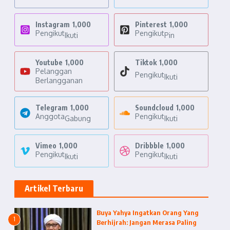
Instagram
1,000
Pinterest
1,000
Pengikut
Pengikut
Ikuti
Pin
Youtube
1,000
Tiktok
1,000
Pelanggan
Pengikut
Ikuti
Berlangganan
Telegram
1,000
Soundcloud
1,000
Anggota
Pengikut
Gabung
Ikuti
Vimeo
1,000
Dribbble
1,000
Pengikut
Pengikut
Ikuti
Ikuti
Artikel Terbaru
Buya Yahya Ingatkan Orang Yang
1
Berhijrah: Jangan Merasa Paling