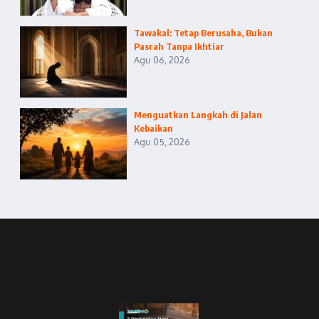
Tawakal: Tetap Berusaha, Bukan
Pasrah Tanpa Ikhtiar
Agu 06, 2026
Menguatkan Langkah di Jalan
Kebaikan
Agu 05, 2026