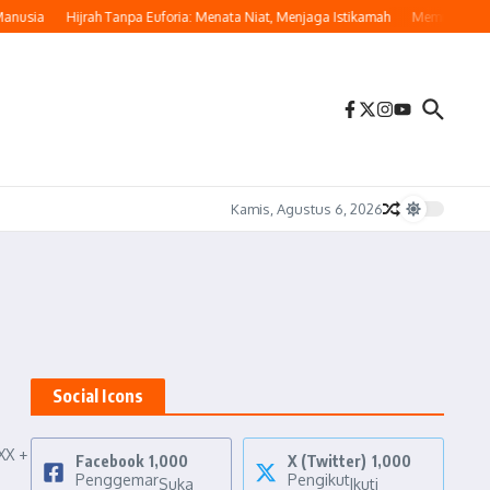
nusia
Hijrah Tanpa Euforia: Menata Niat, Menjaga Istikamah
Memulai Hijrah
Kamis, Agustus 6, 2026
Social Icons
XX +
Facebook
1,000
X (Twitter)
1,000
Penggemar
Pengikut
Suka
Ikuti