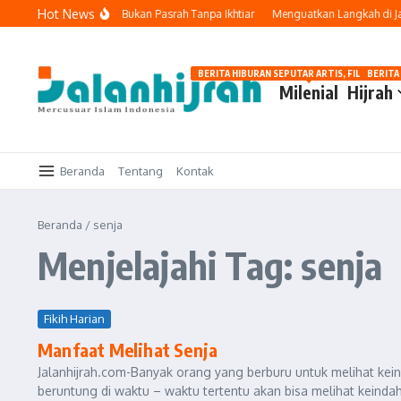
Lewati ke konten
Hot News
akal: Tetap Berusaha, Bukan Pasrah Tanpa Ikhtiar
Menguatkan Langkah di Jala
BERITA HIBURAN SEPUTAR ARTIS, FILM, DAN G
BERITA
Milenial
Hijrah
Beranda
Tentang
Kontak
Beranda
/
senja
Menjelajahi Tag: senja
Fikih Harian
Manfaat Melihat Senja
Jalanhijrah.com-Banyak orang yang berburu untuk melihat kein
beruntung di waktu – waktu tertentu akan bisa melihat keinda