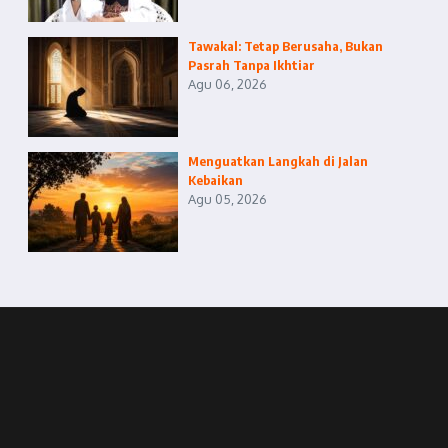
Tawakal: Tetap Berusaha, Bukan
Pasrah Tanpa Ikhtiar
Agu 06, 2026
Menguatkan Langkah di Jalan
Kebaikan
Agu 05, 2026