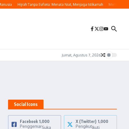
nusia
Hijrah Tanpa Euforia: Menata Niat, Menjaga Istikamah
Memulai Hijrah
Jumat, Agustus 7, 2026
Social Icons
Facebook
1,000
X (Twitter)
1,000
Penggemar
Pengikut
Suka
Ikuti