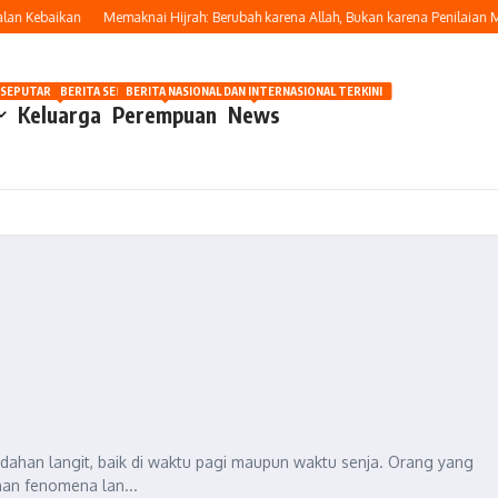
n Kebaikan
Memaknai Hijrah: Berubah karena Allah, Bukan karena Penilaian Ma
OSIP
 SEPUTAR OTOMOTIF HARI INI
BERITA SEPUTAR KECANTIKAN WANITA
BERITA NASIONAL DAN INTERNASIONAL TERKINI
Keluarga
Perempuan
News
dahan langit, baik di waktu pagi maupun waktu senja. Orang yang
han fenomena lan...