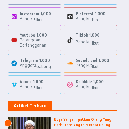
Instagram
1,000
Pinterest
1,000
Pengikut
Pengikut
Ikuti
Pin
Youtube
1,000
Tiktok
1,000
Pelanggan
Pengikut
Ikuti
Berlangganan
Telegram
1,000
Soundcloud
1,000
Anggota
Pengikut
Gabung
Ikuti
Vimeo
1,000
Dribbble
1,000
Pengikut
Pengikut
Ikuti
Ikuti
Artikel Terbaru
Buya Yahya Ingatkan Orang Yang
1
Berhijrah: Jangan Merasa Paling