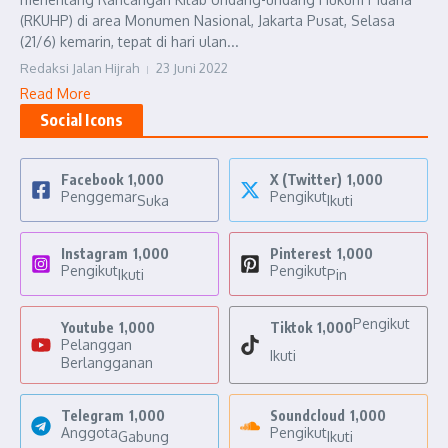
(RKUHP) di area Monumen Nasional, Jakarta Pusat, Selasa
(21/6) kemarin, tepat di hari ulan...
Redaksi Jalan Hijrah
23 Juni 2022
Read More
Social Icons
Facebook
1,000
X (Twitter)
1,000
Penggemar
Pengikut
Suka
Ikuti
Instagram
1,000
Pinterest
1,000
Pengikut
Pengikut
Ikuti
Pin
Pengikut
Youtube
1,000
Tiktok
1,000
Pelanggan
Ikuti
Berlangganan
Telegram
1,000
Soundcloud
1,000
Anggota
Pengikut
Gabung
Ikuti