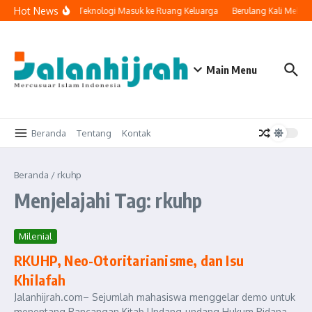
Lewati ke konten
Hot News
Ketika Teknologi Masuk ke Ruang Keluarga
Berulang Kali Melak
Main Menu
Beranda
Tentang
Kontak
Beranda
/
rkuhp
Menjelajahi Tag: rkuhp
Milenial
RKUHP, Neo-Otoritarianisme, dan Isu
Khilafah
Jalanhijrah.com– Sejumlah mahasiswa menggelar demo untuk
menentang Rancangan Kitab Undang-undang Hukum Pidana