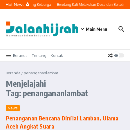
Lewati ke konten
Hot News
nologi Masuk ke Ruang Keluarga
Berulang Kali Melakukan Dosa dan Bertobat,
Main Menu
Beranda
Tentang
Kontak
Beranda
/
penangananlambat
Menjelajahi
Tag: penangananlambat
News
Penanganan Bencana Dinilai Lamban, Ulama
Aceh Angkat Suara