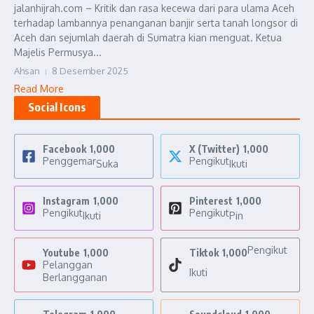
jalanhijrah.com – Kritik dan rasa kecewa dari para ulama Aceh
terhadap lambannya penanganan banjir serta tanah longsor di
Aceh dan sejumlah daerah di Sumatra kian menguat. Ketua
Majelis Permusya...
Ahsan
8 Desember 2025
Read More
Social Icons
Facebook
1,000
X (Twitter)
1,000
Penggemar
Pengikut
Suka
Ikuti
Instagram
1,000
Pinterest
1,000
Pengikut
Pengikut
Ikuti
Pin
Pengikut
Youtube
1,000
Tiktok
1,000
Pelanggan
Ikuti
Berlangganan