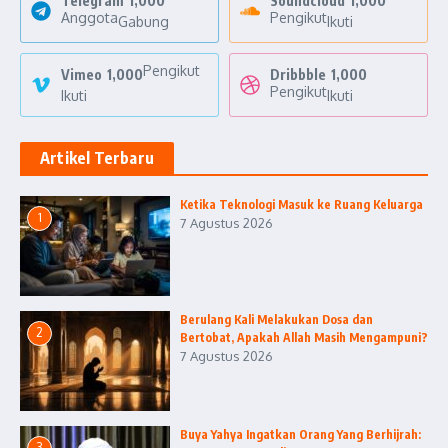
Telegram
1,000
Soundcloud
1,000
Anggota
Pengikut
Gabung
Ikuti
Pengikut
Vimeo
1,000
Dribbble
1,000
Pengikut
Ikuti
Ikuti
Artikel Terbaru
Ketika Teknologi Masuk ke Ruang Keluarga
1
7 Agustus 2026
Berulang Kali Melakukan Dosa dan
2
Bertobat, Apakah Allah Masih Mengampuni?
7 Agustus 2026
Buya Yahya Ingatkan Orang Yang Berhijrah:
3