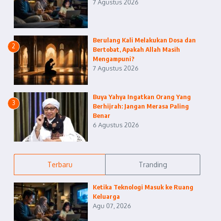
7 Agustus 2026
Berulang Kali Melakukan Dosa dan
2
Bertobat, Apakah Allah Masih
Mengampuni?
7 Agustus 2026
Buya Yahya Ingatkan Orang Yang
3
Berhijrah: Jangan Merasa Paling
Benar
6 Agustus 2026
Terbaru
Tranding
Ketika Teknologi Masuk ke Ruang
Keluarga
Agu 07, 2026