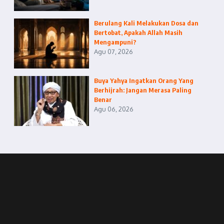
Berulang Kali Melakukan Dosa dan
Bertobat, Apakah Allah Masih
Mengampuni?
Agu 07, 2026
Buya Yahya Ingatkan Orang Yang
Berhijrah: Jangan Merasa Paling
Benar
Agu 06, 2026