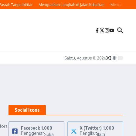
rah Tanpa Ikhtiar
Menguatkan Langkah di Jalan Kebaikan
Memaknai Hijrah:
Sabtu, Agustus 8, 2026
Social Icons
lors,
Facebook
1,000
X (Twitter)
1,000
Penggemar
Pengikut
Suka
Ikuti