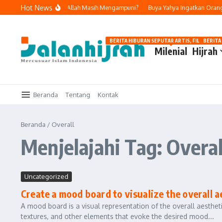
Lewati ke konten
Hot News
 dan Bertobat, Apakah Allah Masih Mengampuni?
Buya Yahya Ingatkan Orang Y
BERITA HIBURAN SEPUTAR ARTIS, FILM, DAN G
BERITA
Milenial
Hijrah
Beranda
Tentang
Kontak
Beranda
/
Overall
Menjelajahi Tag: Overal
Uncategorized
Create a mood board to visualize the overall 
A mood board is a visual representation of the overall aestheti
textures, and other elements that evoke the desired mood...