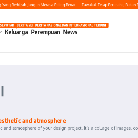
ang Berhijrah: Jangan Merasa Paling Benar
Tawakal: Tetap Berusaha, Bukan Pas
OSIP
 SEPUTAR OTOMOTIF HARI INI
BERITA SEPUTAR KECANTIKAN WANITA
BERITA NASIONAL DAN INTERNASIONAL TERKINI
Keluarga
Perempuan
News
l
aesthetic and atmosphere
c and atmosphere of your design project. It’s a collage of images, co