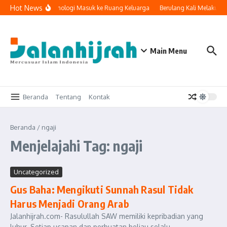
Lewati ke konten
Hot News
Ketika Teknologi Masuk ke Ruang Keluarga
Berulang Kali Melakuka
Main Menu
Beranda
Tentang
Kontak
Beranda
/
ngaji
Menjelajahi Tag: ngaji
Uncategorized
Gus Baha: Mengikuti Sunnah Rasul Tidak
Harus Menjadi Orang Arab
Jalanhijrah.com- Rasulullah SAW memiliki kepribadian yang
luhur. Setiap ucapan dan perbuatan beliau selalu