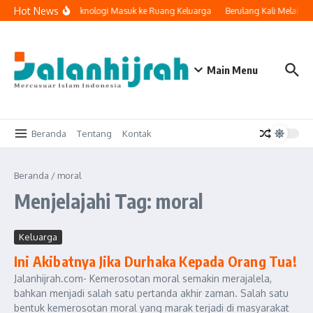
Lewati ke konten
Hot News
Ketika Teknologi Masuk ke Ruang Keluarga
Berulang Kali Melakuk
Main Menu
Beranda
Tentang
Kontak
Beranda
/
moral
Menjelajahi Tag: moral
Keluarga
Ini Akibatnya Jika Durhaka Kepada Orang Tua!
Jalanhijrah.com- Kemerosotan moral semakin merajalela,
bahkan menjadi salah satu pertanda akhir zaman. Salah satu
bentuk kemerosotan moral yang marak terjadi di masyarakat