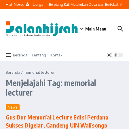
Lewati ke konten
Hot News
i Masuk ke Ruang Keluarga
Berulang Kali Melakukan Dosa dan Bertobat, Apak
Main Menu
Beranda
Tentang
Kontak
Beranda
/
memorial lecturer
Menjelajahi Tag: memorial
lecturer
News
Gus Dur Memorial Lecture Edisi Perdana
Sukses Digelar, Gandeng UIN Walisongo