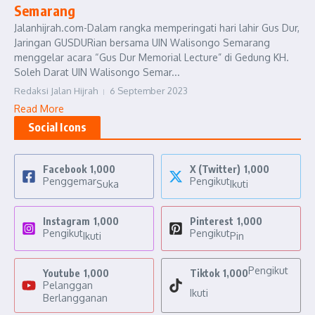
Semarang
Jalanhijrah.com-Dalam rangka memperingati hari lahir Gus Dur,
Jaringan GUSDURian bersama UIN Walisongo Semarang
menggelar acara “Gus Dur Memorial Lecture” di Gedung KH.
Soleh Darat UIN Walisongo Semar...
Redaksi Jalan Hijrah
6 September 2023
Read More
Social Icons
Facebook
1,000
X (Twitter)
1,000
Penggemar
Pengikut
Suka
Ikuti
Instagram
1,000
Pinterest
1,000
Pengikut
Pengikut
Ikuti
Pin
Pengikut
Youtube
1,000
Tiktok
1,000
Pelanggan
Ikuti
Berlangganan