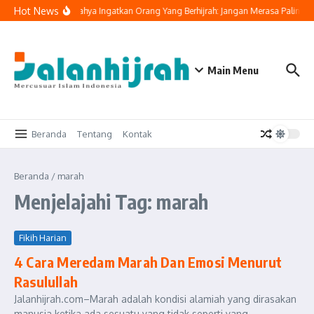
Lewati ke konten
Hot News
Buya Yahya Ingatkan Orang Yang Berhijrah: Jangan Merasa Paling B
Main Menu
Beranda
Tentang
Kontak
Beranda
/
marah
Menjelajahi Tag: marah
Fikih Harian
4 Cara Meredam Marah Dan Emosi Menurut
Rasulullah
Jalanhijrah.com–Marah adalah kondisi alamiah yang dirasakan
manusia ketika ada sesuatu yang tidak seperti yang