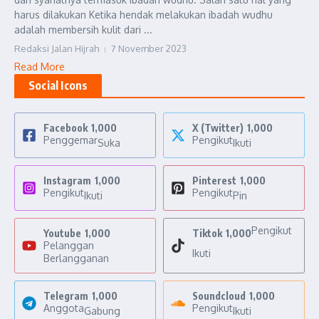
harus dilakukan Ketika hendak melakukan ibadah wudhu
adalah membersih kulit dari ...
Redaksi Jalan Hijrah
7 November 2023
Read More
Social Icons
Facebook
1,000
X (Twitter)
1,000
Penggemar
Pengikut
Suka
Ikuti
Instagram
1,000
Pinterest
1,000
Pengikut
Pengikut
Ikuti
Pin
Pengikut
Youtube
1,000
Tiktok
1,000
Pelanggan
Ikuti
Berlangganan
Telegram
1,000
Soundcloud
1,000
Anggota
Pengikut
Gabung
Ikuti