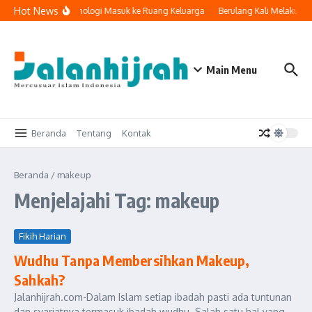
Lewati ke konten
Hot News
Ketika Teknologi Masuk ke Ruang Keluarga
Berulang Kali Melakukan
Main Menu
Beranda
Tentang
Kontak
Beranda
/
makeup
Menjelajahi Tag: makeup
Fikih Harian
Wudhu Tanpa Membersihkan Makeup,
Sahkah?
Jalanhijrah.com-Dalam Islam setiap ibadah pasti ada tuntunan
dan syariatnya termasuk ibadah wudhu. Salah satu hal yang