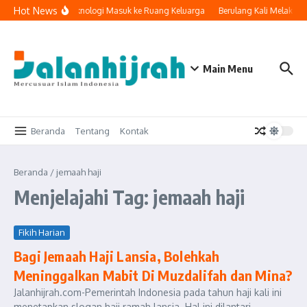
Lewati ke konten
Hot News
Ketika Teknologi Masuk ke Ruang Keluarga
Berulang Kali Melakuka
Main Menu
Beranda
Tentang
Kontak
Beranda
/
jemaah haji
Menjelajahi Tag: jemaah haji
Fikih Harian
Bagi Jemaah Haji Lansia, Bolehkah
Meninggalkan Mabit Di Muzdalifah dan Mina?
Jalanhijrah.com-Pemerintah Indonesia pada tahun haji kali ini
menetapkan slogan haji ramah lansia. Hal ini dilantari