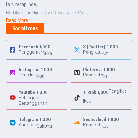
lain, recap inde...
Redaksi Jalan Hijrah
29 Desember 2023
Read More
Social Icons
Facebook
1,000
X (Twitter)
1,000
Penggemar
Pengikut
Suka
Ikuti
Instagram
1,000
Pinterest
1,000
Pengikut
Pengikut
Ikuti
Pin
Pengikut
Youtube
1,000
Tiktok
1,000
Pelanggan
Ikuti
Berlangganan
Telegram
1,000
Soundcloud
1,000
Anggota
Pengikut
Gabung
Ikuti