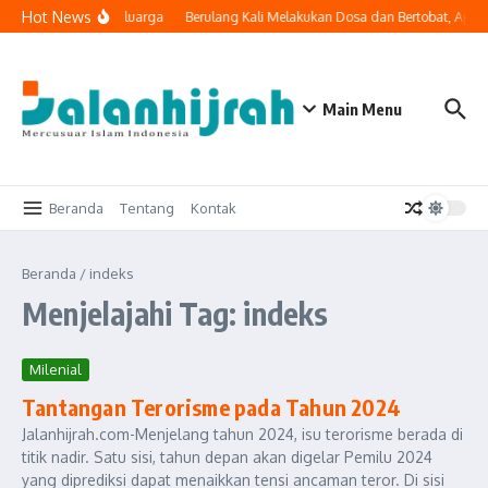
Lewati ke konten
Hot News
i Masuk ke Ruang Keluarga
Berulang Kali Melakukan Dosa dan Bertobat, Apak
Main Menu
Beranda
Tentang
Kontak
Beranda
/
indeks
Menjelajahi Tag: indeks
Milenial
Tantangan Terorisme pada Tahun 2024
Jalanhijrah.com-Menjelang tahun 2024, isu terorisme berada di
titik nadir. Satu sisi, tahun depan akan digelar Pemilu 2024
yang diprediksi dapat menaikkan tensi ancaman teror. Di sisi