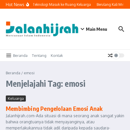
Lewati ke konten
Hot News
Ketika Teknologi Masuk ke Ruang Keluarga
Berulang Kali Melak
Main Menu
Beranda
Tentang
Kontak
Beranda
/
emosi
Menjelajahi Tag: emosi
Keluarga
Membimbing Pengelolaan Emosi Anak
Jalanhijrah.com-Ada situasi di mana seorang anak sangat yakin
bahwa orangtuanya tidak menyayanginya, atau
memperlakukannya tidak adil daripada kepada saudara-