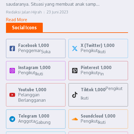
saudaranya. Situasi yang membuat anak samp...
Redaksi Jalan Hijrah
23 Juni 2023
Read More
Social Icons
Facebook
1,000
X (Twitter)
1,000
Penggemar
Pengikut
Suka
Ikuti
Instagram
1,000
Pinterest
1,000
Pengikut
Pengikut
Ikuti
Pin
Pengikut
Youtube
1,000
Tiktok
1,000
Pelanggan
Ikuti
Berlangganan
Telegram
1,000
Soundcloud
1,000
Anggota
Pengikut
Gabung
Ikuti