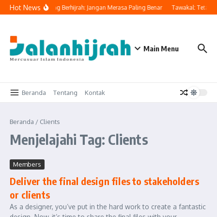
Lewati ke konten
Hot News
 Ingatkan Orang Yang Berhijrah: Jangan Merasa Paling Benar
Tawakal: Tetap B
Main Menu
Beranda
Tentang
Kontak
Beranda
/
Clients
Menjelajahi Tag: Clients
Members
Deliver the final design files to stakeholders
or clients
As a designer, you’ve put in the hard work to create a fantastic
design. Now, it’s time to share the final files with your