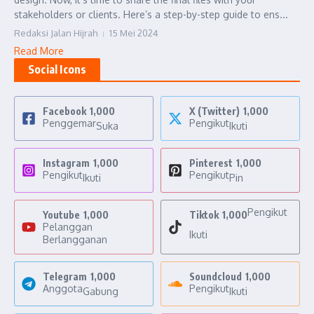
stakeholders or clients. Here’s a step-by-step guide to ens...
Redaksi Jalan Hijrah
15 Mei 2024
Read More
Social Icons
Facebook
1,000
X (Twitter)
1,000
Penggemar
Pengikut
Suka
Ikuti
Instagram
1,000
Pinterest
1,000
Pengikut
Pengikut
Ikuti
Pin
Pengikut
Youtube
1,000
Tiktok
1,000
Pelanggan
Ikuti
Berlangganan
Telegram
1,000
Soundcloud
1,000
Anggota
Pengikut
Gabung
Ikuti