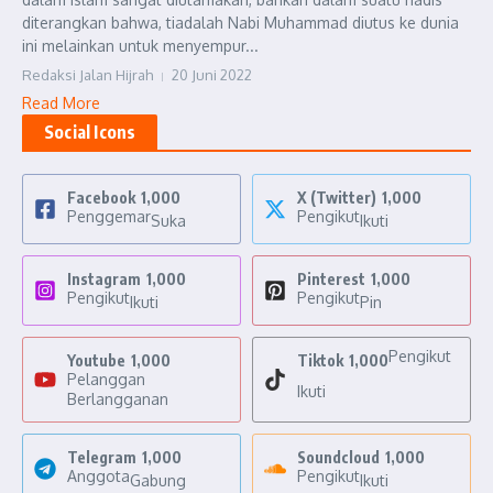
diterangkan bahwa, tiadalah Nabi Muhammad diutus ke dunia
ini melainkan untuk menyempur...
Redaksi Jalan Hijrah
20 Juni 2022
Read More
Social Icons
Facebook
1,000
X (Twitter)
1,000
Penggemar
Pengikut
Suka
Ikuti
Instagram
1,000
Pinterest
1,000
Pengikut
Pengikut
Ikuti
Pin
Pengikut
Youtube
1,000
Tiktok
1,000
Pelanggan
Ikuti
Berlangganan
Telegram
1,000
Soundcloud
1,000
Anggota
Pengikut
Gabung
Ikuti