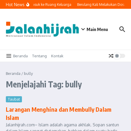
Lewati ke konten
Hot News
Ketika Teknologi Masuk ke Ruang Keluarga
Berulang Kali Melakukan Dosa da
Main Menu
Beranda
Tentang
Kontak
Beranda
/
bully
Menjelajahi Tag: bully
Taubat
Larangan Menghina dan Membully Dalam
Islam
Jalanhijrah.com– Islam adalah agama akhlak. Sopan santun
dalam Islam sangat diutamakan, bahkan dalam suatu hadis