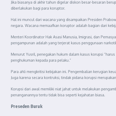
Jika biasanya di akhir tahun digelar diskon besar-besaran ber
diberlakukan bagi para koruptor.
Hal ini muncul dari wacana yang disampaikan Presiden Prab
negara. Wacana memaafkan koruptor adalah bagian dari kebija
Menteri Koordinator Hak Asasi Manusia, Imigrasi, dan Pemasy
pengampunan adalah yang terjerat kasus penggunaan narkotik
Menurut Yusril, penegakan hukum dalam kasus korupsi “haru
penghukuman kepada para pelaku.”
Para ahli mengkritisi kebijakan ini. Pengembalian kerugian ke
Juga karena secara kontruksi, tindak pidana korupsi merupakan
Korupsi dari awal memiliki niat jahat untuk melakukan penga
penanganannya tentu tidak bisa seperti kejahatan biasa.
Preseden Buruk