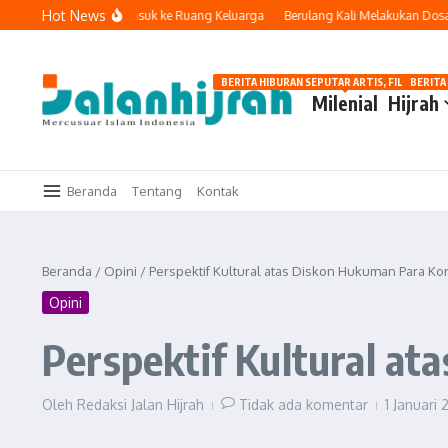
Lewati ke konten
Hot News
Ketika Teknologi Masuk ke Ruang Keluarga
Berulang Kali Melakukan Dosa dan
BERITA HIBURAN SEPUTAR ARTIS, FILM, DAN G
BERITA
Milenial
Hijrah
Beranda
Tentang
Kontak
Beranda
/
Opini
/
Perspektif Kultural atas Diskon Hukuman Para Ko
Opini
Perspektif Kultural a
Oleh
Redaksi Jalan Hijrah
Tidak ada komentar
1 Januari