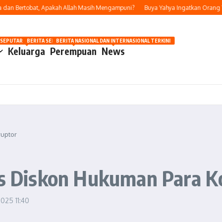
 Bertobat, Apakah Allah Masih Mengampuni?
Buya Yahya Ingatkan Orang Yang B
OSIP
 SEPUTAR OTOMOTIF HARI INI
BERITA SEPUTAR KECANTIKAN WANITA
BERITA NASIONAL DAN INTERNASIONAL TERKINI
Keluarga
Perempuan
News
ruptor
tas Diskon Hukuman Para K
 2025
11:40