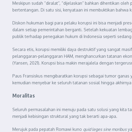
Meskipun sudah “diralat”, “dijelaskan” bahkan dihentikan ole
bertentangan. Di satu sisi, kenyataan ini membuktikan bahwa k
Diskon hukuman bagi para pelaku korupsi ini bisa menjadi pr
dalam setiap pemerintahan berganti. Setelah kekuatan lembag
publik terhadap penegakan hukum di Indonesia seperti sedang be
Secara etis, korupsi memiliki daya destruktif yang sangat ma
pelanggaran-pelanggaran HAM, menghancurkan tatanan ekonom
(Yansen, 2021). Korupsi bisa makin merajalela dengan tergerus
Paus Fransiskus mengibaratkan korupsi sebagai tumor ganas ya
kemudian menyebar ke seluruh tatanan sosial hingga akhirnya 
Moralitas
Seluruh permasalahan ini menuju pada satu solusi yang kita 
menjadi kebisingan struktural yang tak berarti apa-apa.
Merujuk pada pepatah Romawi kuno
quid leges sine moribus
ya