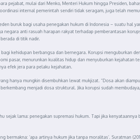
h para pejabat, mulai dari Menko, Menteri Hukum hingga Presiden, ba
oordinasi internal pemerintah sendiri tidak seragam, juga telah mem
eseden buruk bagi usaha penegakan hukum di Indonesia – suatu hal y
a negara anti rasuah harapan rakyat terhadap pemberantasan korups
rada di titik nadir.
sif bagi kehidupan berbangsa dan bernegara. Korupsi menguburkan de
i pasar, menurunkan kualitas hidup dan menyuburkan kejahatan te
nya efek jera para pelaku kejahatan.
ng hanya mungkin disembuhkan lewat mukjizat. “Dosa akan diampuni, t
berkembang menjadi dosa struktural. Jika korupsi sudah membudaya, 
tahu sejak lama: penegakan supremasi hukum. Tapi jika kenyataanny
ng bermakna: ‘apa artinya hukum jika tanpa moralitas’. Suratman (20