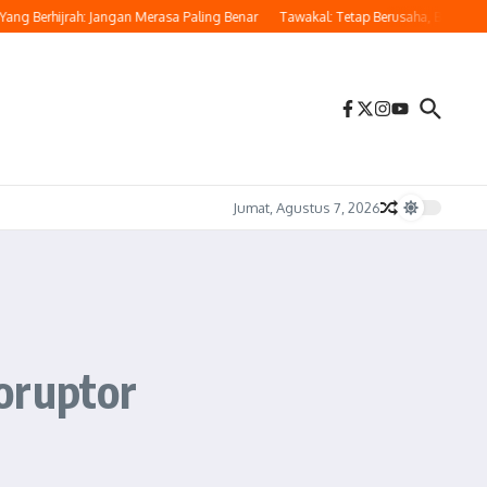
erhijrah: Jangan Merasa Paling Benar
Tawakal: Tetap Berusaha, Bukan Pasrah 
Jumat, Agustus 7, 2026
oruptor