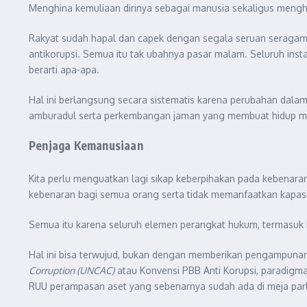
Menghina kemuliaan dirinya sebagai manusia sekaligus meng
Rakyat sudah hapal dan capek dengan segala seruan seragam
antikorupsi. Semua itu tak ubahnya pasar malam. Seluruh inst
berarti apa-apa.
Hal ini berlangsung secara sistematis karena perubahan dalam
amburadul serta perkembangan jaman yang membuat hidup me
Penjaga Kemanusiaan
Kita perlu menguatkan lagi sikap keberpihakan pada kebenar
kebenaran bagi semua orang serta tidak memanfaatkan kapasi
Semua itu karena seluruh elemen perangkat hukum, termasuk
Hal ini bisa terwujud, bukan dengan memberikan pengampunan b
Corruption (UNCAC)
atau Konvensi PBB Anti Korupsi, paradig
RUU perampasan aset yang sebenarnya sudah ada di meja pa