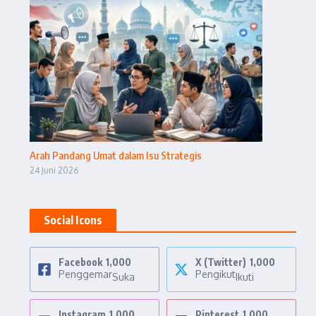
Arah Pandang Umat dalam Isu Strategis
24 Juni 2026
Social Icons
Facebook
1,000
X (Twitter)
1,000
Penggemar
Pengikut
Suka
Ikuti
Instagram
1,000
Pinterest
1,000