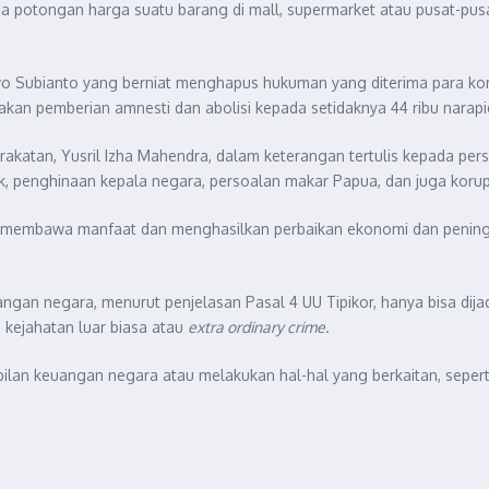
upa potongan harga suatu barang di mall, supermarket atau pusat-pusa
owo Subianto yang berniat menghapus hukuman yang diterima para k
kan pemberian amnesti dan abolisi kepada setidaknya 44 ribu narapi
arakatan, Yusril Izha Mahendra, dalam keterangan tertulis kepada p
, penghinaan kepala negara, persoalan makar Papua, dan juga korup
s membawa manfaat dan menghasilkan perbaikan ekonomi dan pening
uangan negara, menurut penjelasan Pasal 4 UU Tipikor, hanya bisa di
 kejahatan luar biasa atau
extra ordinary crime
.
mbilan keuangan negara atau melakukan hal-hal yang berkaitan, seper