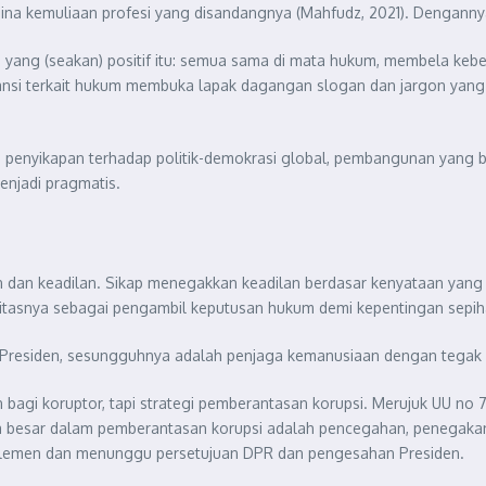
hina kemuliaan profesi yang disandangnya (Mahfudz, 2021). Dengan
 yang (seakan) positif itu: semua sama di mata hukum, membela ke
ansi terkait hukum membuka lapak dagangan slogan dan jargon yang ra
 penyikapan terhadap politik-demokrasi global, pembangunan yang bero
njadi pragmatis.
an dan keadilan. Sikap menegakkan keadilan berdasar kenyataan ya
tasnya sebagai pengambil keputusan hukum demi kepentingan sepiha
 Presiden, sesungguhnya adalah penjaga kemanusiaan dengan tegak 
agi koruptor, tapi strategi pemberantasan korupsi. Merujuk UU no 7
ma besar dalam pemberantasan korupsi adalah pencegahan, penegak
rlemen dan menunggu persetujuan DPR dan pengesahan Presiden.