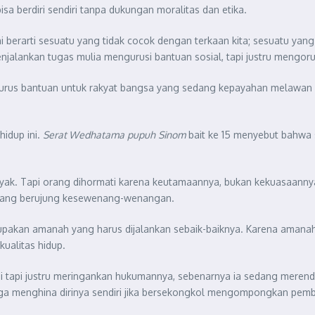
a berdiri sendiri tanpa dukungan moralitas dan etika.
ini berarti sesuatu yang tidak cocok dengan terkaan kita; sesuatu yang
njalankan tugas mulia mengurusi bantuan sosial, tapi justru mengoru
urus bantuan untuk rakyat bangsa yang sedang kepayahan melawan pa
hidup ini.
Serat Wedhatama
pupuh
Sinom
bait ke 15 menyebut bahwa 
nyak. Tapi orang dihormati karena keutamaannya, bukan kekuasaanny
 yang berujung kesewenang-wenangan.
upakan amanah yang harus dijalankan sebaik-baiknya. Karena amanah 
kualitas hidup.
 tapi justru meringankan hukumannya, sebenarnya ia sedang merendahka
a menghina dirinya sendiri jika bersekongkol mengompongkan pemb