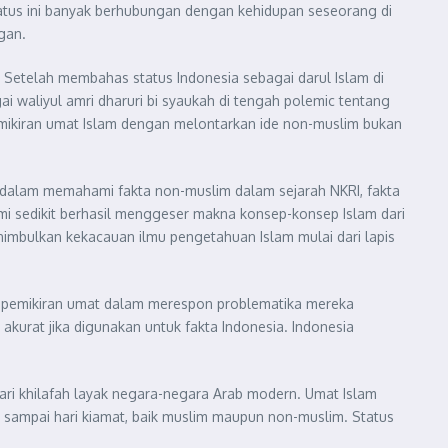
tatus ini banyak berhubungan dengan kehidupan seseorang di
gan.
 Setelah membahas status Indonesia sebagai darul Islam di
 waliyul amri dharuri bi syaukah di tengah polemic tentang
mikiran umat Islam dengan melontarkan ide non-muslim bukan
U dalam memahami fakta non-muslim dalam sejarah NKRI, fakta
demi sedikit berhasil menggeser makna konsep-konsep Islam dari
imbulkan kekacauan ilmu pengetahuan Islam mulai dari lapis
n pemikiran umat dalam merespon problematika mereka
kurat jika digunakan untuk fakta Indonesia. Indonesia
dari khilafah layak negara-negara Arab modern. Umat Islam
mi sampai hari kiamat, baik muslim maupun non-muslim. Status