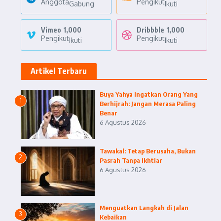
Anggota
Pengikut
Gabung
Ikuti
Vimeo
1,000
Dribbble
1,000
Pengikut
Pengikut
Ikuti
Ikuti
Artikel Terbaru
Buya Yahya Ingatkan Orang Yang
1
Berhijrah: Jangan Merasa Paling
Benar
6 Agustus 2026
Tawakal: Tetap Berusaha, Bukan
2
Pasrah Tanpa Ikhtiar
6 Agustus 2026
Menguatkan Langkah di Jalan
3
Kebaikan