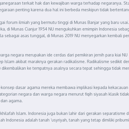
rganegaraan terkait hak dan kewajiban warga terhadap negaranya. S
araan penting karena dua hal ini berbeda meskipun tidak bertentan
i forum ilmiah yang bermutu tinggi di Munas Banjar yang baru usai.
a, di Munas Cianjur 1954 NU mengukuhkan emimpin Indonesia sebagai
ila sebagai asas tunggal, di Munas 2019 NU menyegarkan kembali pe
rga negara merupakan ide cerdas dari pemikiran jernih para kiai N
nsep Islam akibat maraknya gerakan radikalisme. Radikalisme sedikit 
 dikembalikan ke tempatnya asalnya secara tepat sehingga tidak men
sep-konsep dasar agama mereka membawa implikasi kepada kekacaua
orian negara dan warga negara menurut fiqih siyasah klasik tidak a
ku dan agama.
khilafah Islam. Indonesia juga bukan lahir dari gerakan separatisme 
h Indonesia adalah tanah ‘usyriyah, tanah yang tetap dimiliki pribu