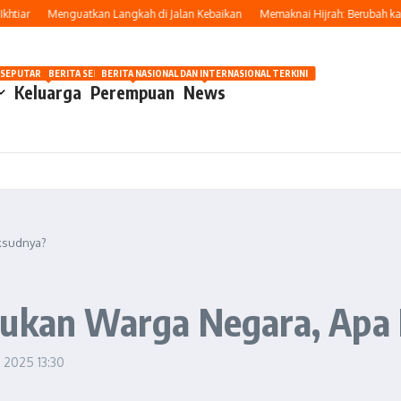
ar
Menguatkan Langkah di Jalan Kebaikan
Memaknai Hijrah: Berubah karena
OSIP
 SEPUTAR OTOMOTIF HARI INI
BERITA SEPUTAR KECANTIKAN WANITA
BERITA NASIONAL DAN INTERNASIONAL TERKINI
Keluarga
Perempuan
News
ksudnya?
 Bukan Warga Negara, Ap
i 2025
13:30