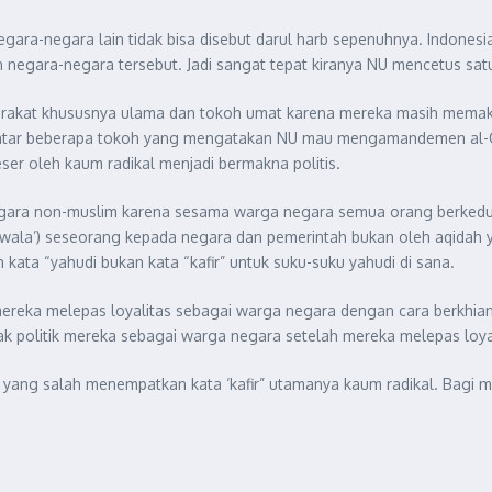
 Negara-negara lain tidak bisa disebut darul harb sepenuhnya. Indon
n negara-negara tersebut. Jadi sangat tepat kiranya NU mencetus s
rakat khususnya ulama dan tokoh umat karena mereka masih memaknai
entar beberapa tokoh yang mengatakan NU mau mengamandemen al-Qu
eser oleh kaum radikal menjadi bermakna politis.
 negara non-muslim karena sesama warga negara semua orang berked
(wala’) seseorang kepada negara dan pemerintah bukan oleh aqidah
kata “yahudi bukan kata “kafir” untuk suku-suku yahudi di sana.
a mereka melepas loyalitas sebagai warga negara dengan cara berkh
k-hak politik mereka sebagai warga negara setelah mereka melepas lo
ak yang salah menempatkan kata ‘kafir” utamanya kaum radikal. Bagi