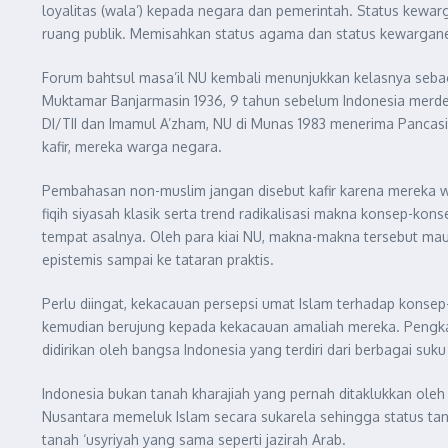
loyalitas (wala’) kepada negara dan pemerintah. Status kewa
ruang publik. Memisahkan status agama dan status kewarganeg
Forum bahtsul masa’il NU kembali menunjukkan kelasnya sebaga
Muktamar Banjarmasin 1936, 9 tahun sebelum Indonesia merdek
DI/TII dan Imamul A’zham, NU di Munas 1983 menerima Pancas
kafir, mereka warga negara.
Pembahasan non-muslim jangan disebut kafir karena mereka wa
fiqih siyasah klasik serta trend radikalisasi makna konsep-ko
tempat asalnya. Oleh para kiai NU, makna-makna tersebut mau
epistemis sampai ke tataran praktis.
Perlu diingat, kekacauan persepsi umat Islam terhadap kon
kemudian berujung kepada kekacauan amaliah mereka. Pengkateg
didirikan oleh bangsa Indonesia yang terdiri dari berbagai su
Indonesia bukan tanah kharajiah yang pernah ditaklukkan oleh 
Nusantara memeluk Islam secara sukarela sehingga status tana
tanah ‘usyriyah yang sama seperti jazirah Arab.