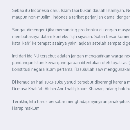
Sebab itu Indonesia darul Islam tapi bukan daulah Islamiyah.
maupun non-muslim. Indonesia terikat perjanjian damai denga
Sangat dimengerti jika memancing pro kontra di tengah masya
membahasnya dalam konteks fiqih siyasah. Salah besar kom
kata ‘kafir’ ke tempat asalnya yakni aqidah setelah sempat dig
Inti dari ide NU tersebut adalah jangan mengkafirkan warga
pandangan Islam kewarganegaraan ditentukan oleh loyalitas 
konstitusi negara Islam pertama, Rasulullah saw menggunakan 
Di kemudian hari suku-suku yahudi tersebut diperangi karen
Di masa Khalifah Ali bin Abi Thalib, kaum Khawarij hilang ha
Terakhir, kita harus bersabar menghadapi nyinyiran pihak-pih
Harap maklum.