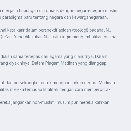
esia menjalin hubungan diplomatik dengan negara-negara muslim
atu paradigma baru tentang negara dan kewarganegaraan.
 kata kafir dalam perspektif aqidah (teologi) padahal NU
r’an. Yang dilakukan NU justru ingin mengembalikan makna
udukan sama terlepas dari agama yang dianutnya. Dalam
 yang diyakininya. Dalam Piagam Madinah yang dianggap
ianat dan bersekongkol untuk menghancurkan negara Madinah.
yalitas mereka terhadap khalifah dengan cara memberontak.
 mereka jangankan non-muslim, muslim pun mereka kafirkan.