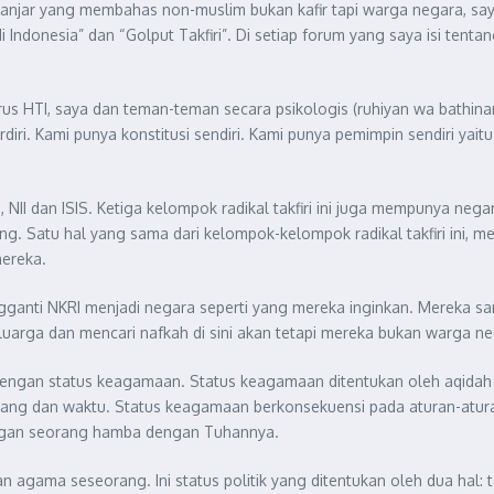
di Banjar yang membahas non-muslim bukan kafir tapi warga negara
i Indonesia” dan “Golput Takfiri”. Di setiap forum yang saya isi tenta
us HTI, saya dan teman-teman secara psikologis (ruhiyan wa bathin
rdiri. Kami punya konstitusi sendiri. Kami punya pemimpin sendiri yait
NII dan ISIS. Ketiga kelompok radikal takfiri ini juga mempunya nega
 Satu hal yang sama dari kelompok-kelompok radikal takfiri ini, me
ereka.
anti NKRI menjadi negara seperti yang mereka inginkan. Mereka sam
keluarga dan mencari nafkah di sini akan tetapi mereka bukan warga n
ngan status keagamaan. Status keagamaan ditentukan oleh aqidah y
t ruang dan waktu. Status keagamaan berkonsekuensi pada aturan-at
ungan seorang hamba dengan Tuhannya.
agama seseorang. Ini status politik yang ditentukan oleh dua hal: