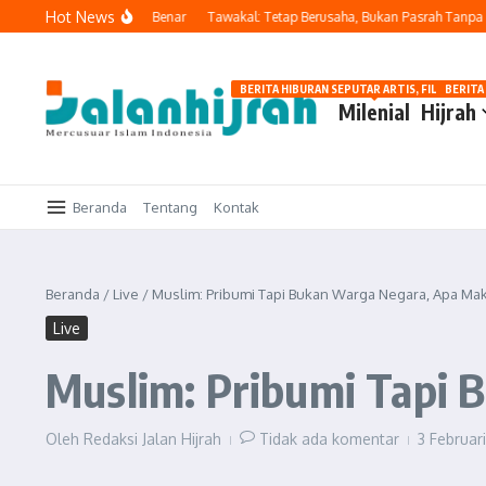
Lewati ke konten
Hot News
Jangan Merasa Paling Benar
Tawakal: Tetap Berusaha, Bukan Pasrah Tanpa Ikhti
BERITA HIBURAN SEPUTAR ARTIS, FILM, DAN G
BERITA
Milenial
Hijrah
Beranda
Tentang
Kontak
Beranda
/
Live
/
Muslim: Pribumi Tapi Bukan Warga Negara, Apa Ma
Live
Muslim: Pribumi Tapi
Oleh
Redaksi Jalan Hijrah
Tidak ada komentar
3 Februar