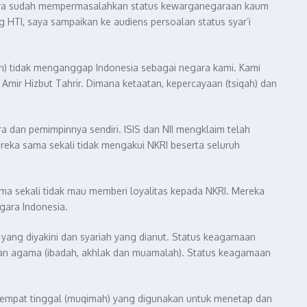
, saya sudah mempermasalahkan status kewarganegaraan kaum
ng HTI, saya sampaikan ke audiens persoalan status syar’i
an) tidak menganggap Indonesia sebagai negara kami. Kami
u Amir Hizbut Tahrir. Dimana ketaatan, kepercayaan (tsiqah) dan
ra dan pemimpinnya sendiri. ISIS dan NII mengklaim telah
reka sama sekali tidak mengakui NKRI beserta seluruh
a sekali tidak mau memberi loyalitas kepada NKRI. Mereka
egara Indonesia.
ang diyakini dan syariah yang dianut. Status keagamaan
uran agama (ibadah, akhlak dan muamalah). Status keagamaan
 tempat tinggal (muqimah) yang digunakan untuk menetap dan