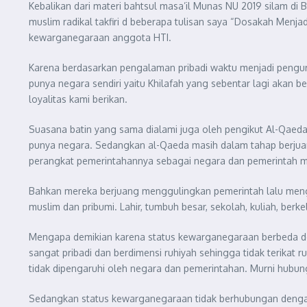
Kebalikan dari materi bahtsul masa’il Munas NU 2019 silam 
muslim radikal takfiri d beberapa tulisan saya “Dosakah Menjad
kewarganegaraan anggota HTI.
Karena berdasarkan pengalaman pribadi waktu menjadi pengur
punya negara sendiri yaitu Khilafah yang sebentar lagi akan be
loyalitas kami berikan.
Suasana batin yang sama dialami juga oleh pengikut Al-Qaeda, 
punya negara. Sedangkan al-Qaeda masih dalam tahap berjuang.
perangkat pemerintahannya sebagai negara dan pemerintah m
Bahkan mereka berjuang menggulingkan pemerintah lalu mengg
muslim dan pribumi. Lahir, tumbuh besar, sekolah, kuliah, ber
Mengapa demikian karena status kewarganegaraan berbeda de
sangat pribadi dan berdimensi ruhiyah sehingga tidak terika
tidak dipengaruhi oleh negara dan pemerintahan. Murni hub
Sedangkan status kewarganegaraan tidak berhubungan dengan 