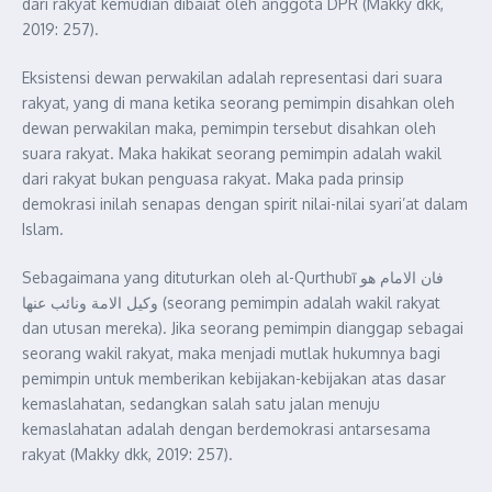
dari rakyat kemudian dibaiat oleh anggota DPR (Makky dkk,
2019: 257).
Eksistensi dewan perwakilan adalah representasi dari suara
rakyat, yang di mana ketika seorang pemimpin disahkan oleh
dewan perwakilan maka, pemimpin tersebut disahkan oleh
suara rakyat. Maka hakikat seorang pemimpin adalah wakil
dari rakyat bukan penguasa rakyat. Maka pada prinsip
demokrasi inilah senapas dengan spirit nilai-nilai syari’at dalam
Islam.
Sebagaimana yang dituturkan oleh al-Qurthubī فان الامام هو
وكيل الامة ونائب عنها (seorang pemimpin adalah wakil rakyat
dan utusan mereka). Jika seorang pemimpin dianggap sebagai
seorang wakil rakyat, maka menjadi mutlak hukumnya bagi
pemimpin untuk memberikan kebijakan-kebijakan atas dasar
kemaslahatan, sedangkan salah satu jalan menuju
kemaslahatan adalah dengan berdemokrasi antarsesama
rakyat (Makky dkk, 2019: 257).