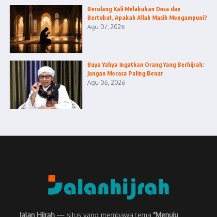
Berulang Kali Melakukan Dosa dan
Bertobat, Apakah Allah Masih Mengampuni?
Agu 07, 2026
Buya Yahya Ingatkan Orang Yang Berhijrah:
Jangan Merasa Paling Benar
Agu 06, 2026
Jalan Hijrah
— situs yang membawa tema
"Menuju