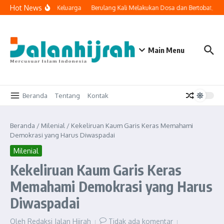
Lewati ke konten
Hot News
ogi Masuk ke Ruang Keluarga
Berulang Kali Melakukan Dosa dan Bertobat, Ap
Main Menu
Beranda
Tentang
Kontak
Beranda
/
Milenial
/
Kekeliruan Kaum Garis Keras Memahami
Demokrasi yang Harus Diwaspadai
Milenial
Kekeliruan Kaum Garis Keras
Memahami Demokrasi yang Harus
Diwaspadai
Oleh
Redaksi Jalan Hijrah
Tidak ada komentar