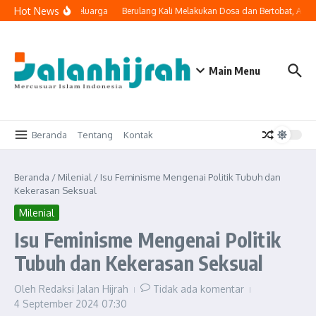
Lewati ke konten
Hot News
i Masuk ke Ruang Keluarga
Berulang Kali Melakukan Dosa dan Bertobat, Apak
Main Menu
Beranda
Tentang
Kontak
Beranda
/
Milenial
/
Isu Feminisme Mengenai Politik Tubuh dan
Kekerasan Seksual
Milenial
Isu Feminisme Mengenai Politik
Tubuh dan Kekerasan Seksual
Oleh
Redaksi Jalan Hijrah
Tidak ada komentar
4 September 2024
07:30