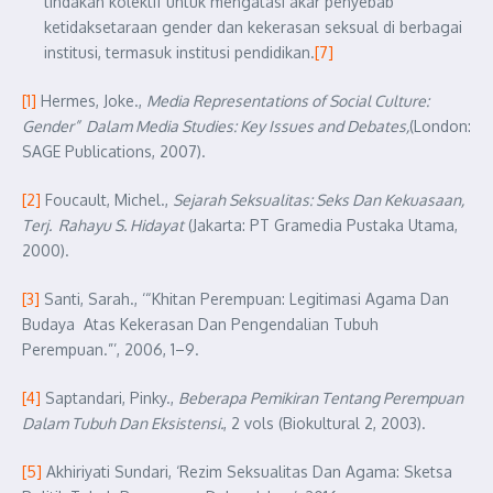
tindakan kolektif untuk mengatasi akar penyebab
ketidaksetaraan gender dan kekerasan seksual di berbagai
institusi, termasuk institusi pendidikan.
[7]
[1]
Hermes, Joke.,
Media Representations of Social Culture:
Gender” Dalam Media Studies: Key Issues and Debates,
(London:
SAGE Publications, 2007).
[2]
Foucault, Michel.,
Sejarah Seksualitas: Seks Dan Kekuasaan,
Terj. Rahayu S. Hidayat
(Jakarta: PT Gramedia Pustaka Utama,
2000).
[3]
Santi, Sarah., ‘“Khitan Perempuan: Legitimasi Agama Dan
Budaya Atas Kekerasan Dan Pengendalian Tubuh
Perempuan.”’, 2006, 1–9.
[4]
Saptandari, Pinky.,
Beberapa Pemikiran Tentang Perempuan
Dalam Tubuh Dan Eksistensi.
, 2 vols (Biokultural 2, 2003).
[5]
Akhiriyati Sundari, ‘Rezim Seksualitas Dan Agama: Sketsa