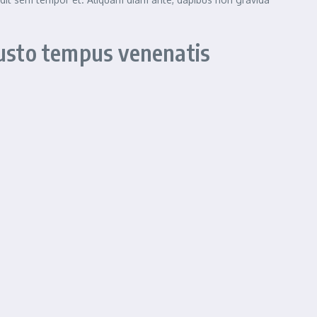
usto tempus venenatis
 Maecenas posuere nunc nibh, quis lacinia lectus dignissim nec.
semper. Nam non eros a augue faucibus aliquet eget non
cumsan lorem laoreet. Nam auctor neque a libero fermentum
uspendisse potenti. Nulla dolor erat, varius id arcu quis,