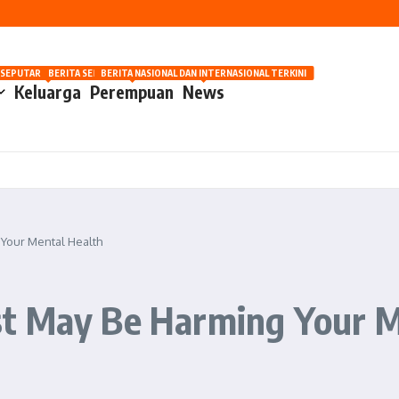
nilaian Manusia
OSIP
 SEPUTAR OTOMOTIF HARI INI
BERITA SEPUTAR KECANTIKAN WANITA
BERITA NASIONAL DAN INTERNASIONAL TERKINI
Keluarga
Perempuan
News
Your Mental Health
t May Be Harming Your M