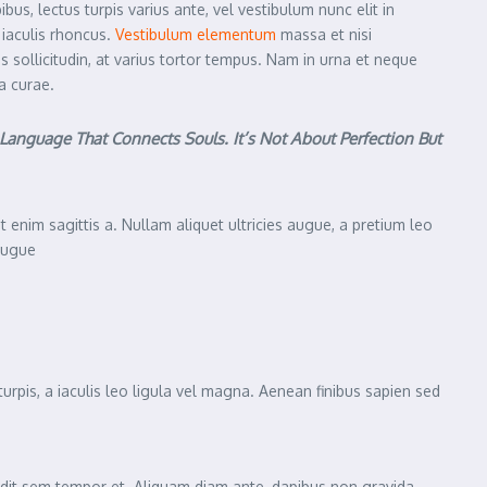
s, lectus turpis varius ante, vel vestibulum nunc elit in
 iaculis rhoncus.
Vestibulum elementum
massa et nisi
s sollicitudin, at varius tortor tempus. Nam in urna et neque
a curae.
anguage That Connects Souls. It’s Not About Perfection But
 enim sagittis a. Nullam aliquet ultricies augue, a pretium leo
 augue
turpis, a iaculis leo ligula vel magna. Aenean finibus sapien sed
landit sem tempor et. Aliquam diam ante, dapibus non gravida