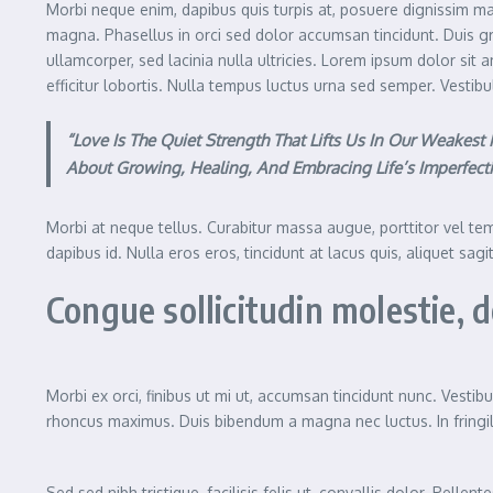
Morbi neque enim, dapibus quis turpis at, posuere dignissim mag
magna. Phasellus in orci sed dolor accumsan tincidunt. Duis gra
ullamcorper, sed lacinia nulla ultricies. Lorem ipsum dolor sit 
efficitur lobortis. Nulla tempus luctus urna sed semper. Vestibu
“Love Is The Quiet Strength That Lifts Us In Our Weakes
About Growing, Healing, And Embracing Life’s Imperfec
Morbi at neque tellus. Curabitur massa augue, porttitor vel temp
dapibus id. Nulla eros eros, tincidunt at lacus quis, aliquet sag
Congue sollicitudin molestie,
Morbi ex orci, finibus ut mi ut, accumsan tincidunt nunc. Vestib
rhoncus maximus. Duis bibendum a magna nec luctus. In fringilla
Sed sed nibh tristique, facilisis felis ut, convallis dolor. Pe