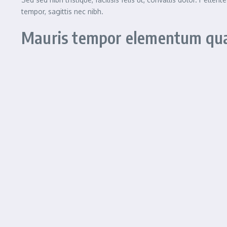
tempor, sagittis nec nibh.
Mauris tempor elementum quam
Vestibulum ante ipsum primis in faucibus orci luctus et ultrice
Curabitur placerat congue metus nec mollis. Ut erat felis,
accu
Morbi maximus viverra magna ac imperdiet.
“
Nulla tempus susc
sapien. Cras quis interdum diam. Phasellus tempor lectus in p
ullamcorper. Phasellus quis tellus leo.
Sed
Varius orci in arcu
posuere
Aliquam erat volutpat.
Curabitur neque
justo
Duis a
Sagittis ipsum
, at lacinia leo
Duis suscipit magna eu ultrices condimentum
In sit amet tincidunt quam. Integer at est tempus, placerat turpi