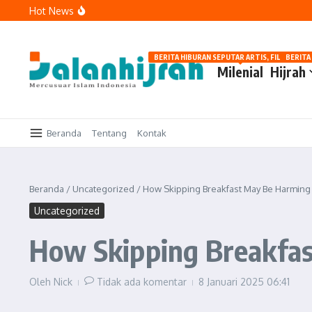
Lewati ke konten
Hot News
Tawakal: Tetap Berusaha, Bukan Pasrah Tanpa Ikhtiar
Menguatkan Langkah di Jalan Kebaikan
Memaknai Hijrah: Berubah karena Allah, Bukan karena Pe
BERITA HIBURAN SEPUTAR ARTIS, FILM, DAN G
BERITA
Milenial
Hijrah
Beranda
Tentang
Kontak
Beranda
/
Uncategorized
/
How Skipping Breakfast May Be Harming 
Uncategorized
How Skipping Breakfas
Oleh
Nick
Tidak ada komentar
8 Januari 2025
06:41