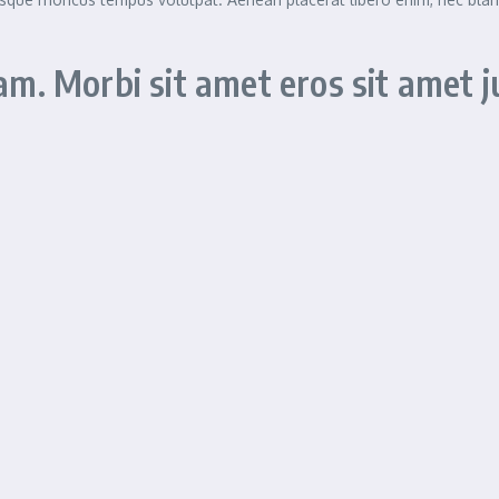
. Morbi sit amet eros sit amet j
s posuere cubilia curae; Duis suscipit magna eu ultrices condimentum.
msan et orci posuere
, iaculis hendrerit nunc.
ipit
“
quam cursus imperdiet. Maecenas ac metus nec odio convallis 
ulvinar dignissim. Sed eleifend massa quis ante sollicitudin, non ac
s eget, ultrices ligula. Fusce a suscipit neque. Fusce quis ante enim. S