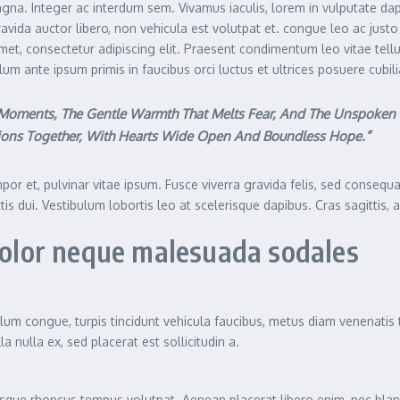
na. Integer ac interdum sem. Vivamus iaculis, lorem in vulputate dapibu
vida auctor libero, non vehicula est volutpat et. congue leo ac justo
amet, consectetur adipiscing elit. Praesent condimentum leo vitae tellu
lum ante ipsum primis in faucibus orci luctus et ultrices posuere cubili
t Moments, The Gentle Warmth That Melts Fear, And The Unspoken L
tions Together, With Hearts Wide Open And Boundless Hope.”
or et, pulvinar vitae ipsum. Fusce viverra gravida felis, sed consequat
ittis dui. Vestibulum lobortis leo at scelerisque dapibus. Cras sagittis,
 dolor neque malesuada sodales
ulum congue, turpis tincidunt vehicula faucibus, metus diam venenatis 
 nulla ex, sed placerat est sollicitudin a.
llentesque rhoncus tempus volutpat. Aenean placerat libero enim, nec b