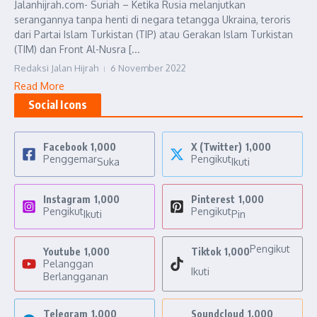
Jalanhijrah.com- Suriah – Ketika Rusia melanjutkan
serangannya tanpa henti di negara tetangga Ukraina, teroris
dari Partai Islam Turkistan (TIP) atau Gerakan Islam Turkistan
(TIM) dan Front Al-Nusra [...
Redaksi Jalan Hijrah
6 November 2022
Read More
Social Icons
Facebook
1,000
X (Twitter)
1,000
Penggemar
Pengikut
Suka
Ikuti
Instagram
1,000
Pinterest
1,000
Pengikut
Pengikut
Ikuti
Pin
Pengikut
Youtube
1,000
Tiktok
1,000
Pelanggan
Ikuti
Berlangganan
Telegram
1,000
Soundcloud
1,000