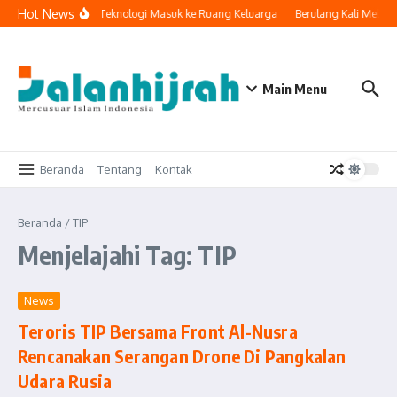
Lewati ke konten
Hot News
Ketika Teknologi Masuk ke Ruang Keluarga
Berulang Kali Melak
Main Menu
Beranda
Tentang
Kontak
Beranda
/
TIP
Menjelajahi Tag: TIP
News
Teroris TIP Bersama Front Al-Nusra
Rencanakan Serangan Drone Di Pangkalan
Udara Rusia