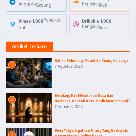
Anggota
Pengikut
Gabung
Ikuti
Pengikut
Vimeo
1,000
Dribbble
1,000
Pengikut
Ikuti
Ikuti
Artikel Terbaru
Ketika Teknologi Masuk ke Ruang Keluarga
1
7 Agustus 2026
Berulang Kali Melakukan Dosa dan
2
Bertobat, Apakah Allah Masih Mengampuni?
7 Agustus 2026
Buya Yahya Ingatkan Orang Yang Berhijrah:
3
Jangan Merasa Paling Benar