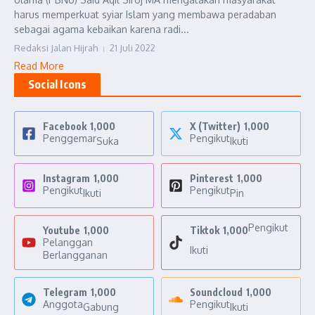
harus memperkuat syiar Islam yang membawa peradaban
sebagai agama kebaikan karena radi...
Redaksi Jalan Hijrah
21 Juli 2022
Read More
Social Icons
Facebook
1,000
X (Twitter)
1,000
Penggemar
Pengikut
Suka
Ikuti
Instagram
1,000
Pinterest
1,000
Pengikut
Pengikut
Ikuti
Pin
Pengikut
Youtube
1,000
Tiktok
1,000
Pelanggan
Ikuti
Berlangganan
Telegram
1,000
Soundcloud
1,000
Anggota
Pengikut
Gabung
Ikuti