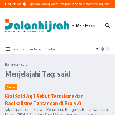
Lewati ke konten
Hot News
Buya Yahya Ingatkan Orang Yang Berhijrah: Jangan Merasa Paling Benar
Main Menu
Beranda
Tentang
Kontak
Beranda
/
said
Menjelajahi Tag: said
News
Kiai Said Aqil Sebut Terorisme dan
Radikalisme Tantangan di Era 4.0
Jalanhijrah.comJakarta – Penasehat Pengurus Besar Nahdlatul
Ulama (PBNU) Said Aqil Siroj MA mengatakan masyarakat