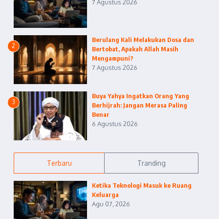
7 Agustus 2026
Berulang Kali Melakukan Dosa dan
2
Bertobat, Apakah Allah Masih
Mengampuni?
7 Agustus 2026
Buya Yahya Ingatkan Orang Yang
3
Berhijrah: Jangan Merasa Paling
Benar
6 Agustus 2026
Terbaru
Tranding
Ketika Teknologi Masuk ke Ruang
Keluarga
Agu 07, 2026