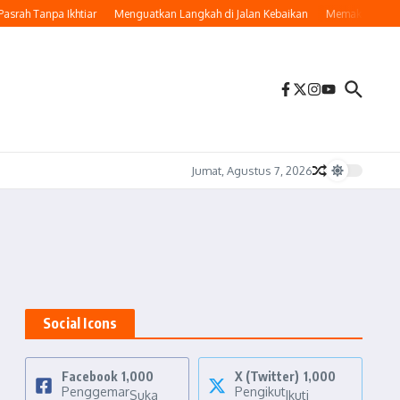
srah Tanpa Ikhtiar
Menguatkan Langkah di Jalan Kebaikan
Memaknai Hijrah:
Jumat, Agustus 7, 2026
Social Icons
Facebook
1,000
X (Twitter)
1,000
Penggemar
Pengikut
Suka
Ikuti