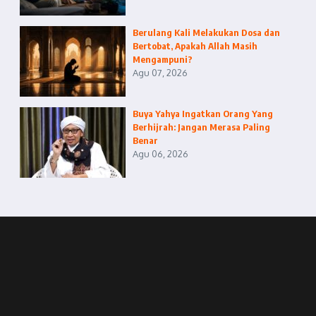
Berulang Kali Melakukan Dosa dan
Bertobat, Apakah Allah Masih
Mengampuni?
Agu 07, 2026
Buya Yahya Ingatkan Orang Yang
Berhijrah: Jangan Merasa Paling
Benar
Agu 06, 2026