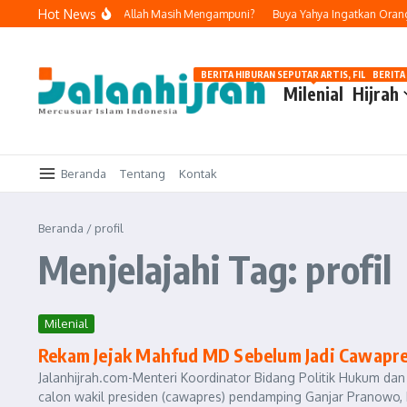
Lewati ke konten
Hot News
a dan Bertobat, Apakah Allah Masih Mengampuni?
Buya Yahya Ingatkan Orang Y
BERITA HIBURAN SEPUTAR ARTIS, FILM, DAN G
BERITA
Milenial
Hijrah
Beranda
Tentang
Kontak
Beranda
/
profil
Menjelajahi Tag: profil
Milenial
Rekam Jejak Mahfud MD Sebelum Jadi Cawapr
Jalanhijrah.com-Menteri Koordinator Bidang Politik Hukum 
calon wakil presiden (cawapres) pendamping Ganjar Pranowo, R