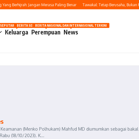
ang Berhijrah: Jangan Merasa Paling Benar
Tawakal: Tetap Berusaha, Bukan Pa
OSIP
 SEPUTAR OTOMOTIF HARI INI
BERITA SEPUTAR KECANTIKAN WANITA
BERITA NASIONAL DAN INTERNASIONAL TERKINI
Keluarga
Perempuan
News
es
dan Keamanan (Menko Polhukam) Mahfud MD diumumkan sebagai bakal
abu (18/10/2023). K...