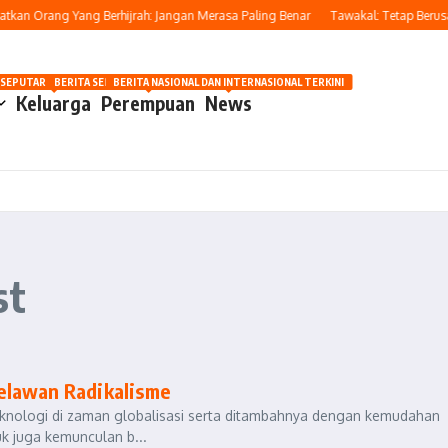
kan Orang Yang Berhijrah: Jangan Merasa Paling Benar
Tawakal: Tetap Berusaha
OSIP
 SEPUTAR OTOMOTIF HARI INI
BERITA SEPUTAR KECANTIKAN WANITA
BERITA NASIONAL DAN INTERNASIONAL TERKINI
Keluarga
Perempuan
News
st
elawan Radikalisme
knologi di zaman globalisasi serta ditambahnya dengan kemudahan
k juga kemunculan b...