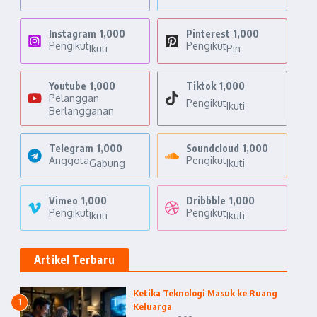
Instagram
1,000
Pinterest
1,000
Pengikut
Pengikut
Ikuti
Pin
Youtube
1,000
Tiktok
1,000
Pelanggan
Pengikut
Ikuti
Berlangganan
Telegram
1,000
Soundcloud
1,000
Anggota
Pengikut
Gabung
Ikuti
Vimeo
1,000
Dribbble
1,000
Pengikut
Pengikut
Ikuti
Ikuti
Artikel Terbaru
Ketika Teknologi Masuk ke Ruang
1
Keluarga