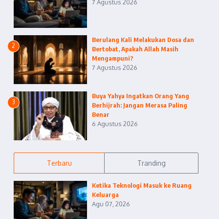
7 Agustus 2026
Berulang Kali Melakukan Dosa dan
2
Bertobat, Apakah Allah Masih
Mengampuni?
7 Agustus 2026
Buya Yahya Ingatkan Orang Yang
3
Berhijrah: Jangan Merasa Paling
Benar
6 Agustus 2026
Terbaru
Tranding
Ketika Teknologi Masuk ke Ruang
Keluarga
Agu 07, 2026