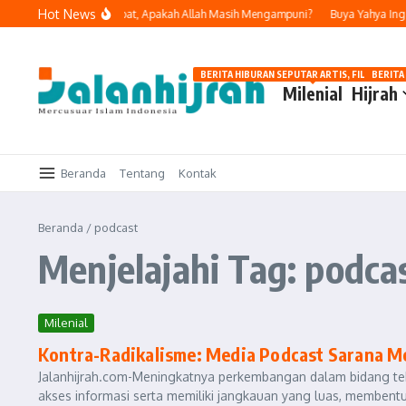
Lewati ke konten
Hot News
akukan Dosa dan Bertobat, Apakah Allah Masih Mengampuni?
Buya Yahya Ingat
BERITA HIBURAN SEPUTAR ARTIS, FILM, DAN G
BERITA
Milenial
Hijrah
Beranda
Tentang
Kontak
Beranda
/
podcast
Menjelajahi Tag: podca
Milenial
Kontra-Radikalisme: Media Podcast Sarana M
Jalanhijrah.com-Meningkatnya perkembangan dalam bidang te
akses informasi serta memiliki jangkauan yang luas, membentu