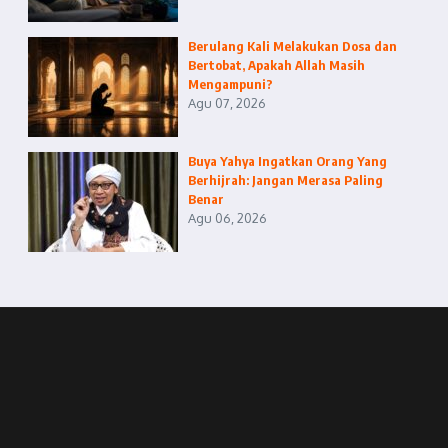
Berulang Kali Melakukan Dosa dan
Bertobat, Apakah Allah Masih
Mengampuni?
Agu 07, 2026
Buya Yahya Ingatkan Orang Yang
Berhijrah: Jangan Merasa Paling
Benar
Agu 06, 2026