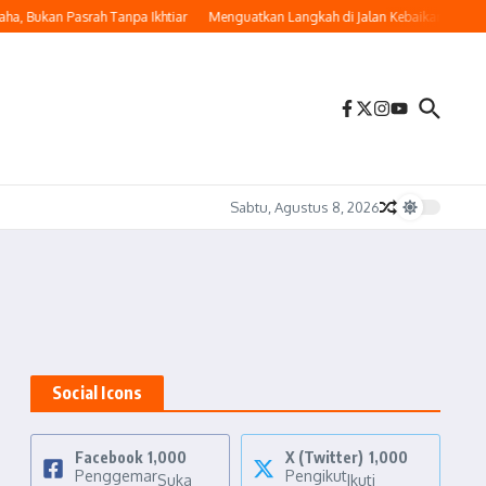
, Bukan Pasrah Tanpa Ikhtiar
Menguatkan Langkah di Jalan Kebaikan
Memak
Sabtu, Agustus 8, 2026
Social Icons
Facebook
1,000
X (Twitter)
1,000
Penggemar
Pengikut
Suka
Ikuti