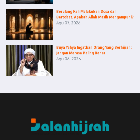
Berulang Kali Melakukan Dosa dan
Bertobat, Apakah Allah Masih Mengampuni?
Agu 07, 2026
Buya Yahya Ingatkan Orang Yang Berhijrah:
Jangan Merasa Paling Benar
Agu 06, 2026