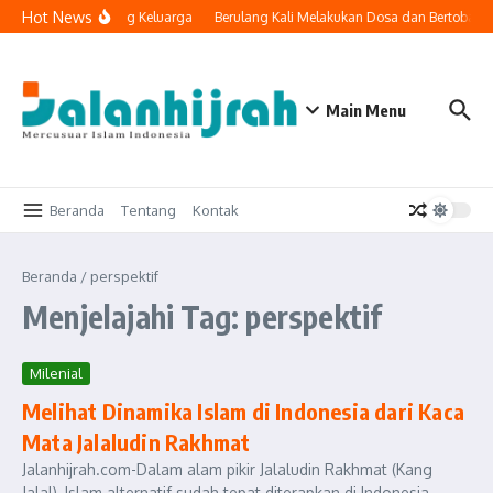
Lewati ke konten
Hot News
nologi Masuk ke Ruang Keluarga
Berulang Kali Melakukan Dosa dan Bertobat,
Main Menu
Beranda
Tentang
Kontak
Beranda
/
perspektif
Menjelajahi Tag: perspektif
Milenial
Melihat Dinamika Islam di Indonesia dari Kaca
Mata Jalaludin Rakhmat
Jalanhijrah.com-Dalam alam pikir Jalaludin Rakhmat (Kang
Jalal), Islam alternatif sudah tepat diterapkan di Indonesia.