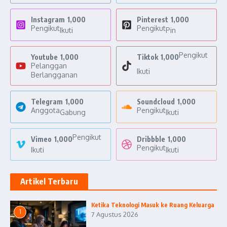
Instagram
1,000
Pinterest
1,000
Pengikut
Pengikut
Ikuti
Pin
Pengikut
Youtube
1,000
Tiktok
1,000
Pelanggan
Ikuti
Berlangganan
Telegram
1,000
Soundcloud
1,000
Anggota
Pengikut
Gabung
Ikuti
Pengikut
Vimeo
1,000
Dribbble
1,000
Pengikut
Ikuti
Ikuti
Artikel Terbaru
Ketika Teknologi Masuk ke Ruang Keluarga
1
7 Agustus 2026