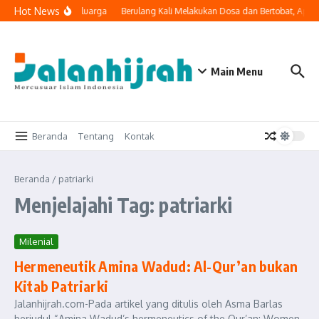
Lewati ke konten
Hot News
i Masuk ke Ruang Keluarga
Berulang Kali Melakukan Dosa dan Bertobat, Apak
Main Menu
Beranda
Tentang
Kontak
Beranda
/
patriarki
Menjelajahi Tag: patriarki
Milenial
Hermeneutik Amina Wadud: Al-Qur’an bukan
Kitab Patriarki
Jalanhijrah.com-Pada artikel yang ditulis oleh Asma Barlas
berjudul “Amina Wadud’s hermeneutics of the Qur’an: Women