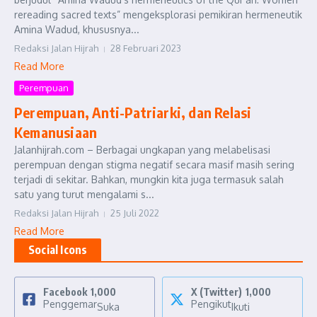
rereading sacred texts” mengeksplorasi pemikiran hermeneutik
Amina Wadud, khususnya...
Redaksi Jalan Hijrah
28 Februari 2023
Read More
Perempuan
Perempuan, Anti-Patriarki, dan Relasi
Kemanusiaan
Jalanhijrah.com – Berbagai ungkapan yang melabelisasi
perempuan dengan stigma negatif secara masif masih sering
terjadi di sekitar. Bahkan, mungkin kita juga termasuk salah
satu yang turut mengalami s...
Redaksi Jalan Hijrah
25 Juli 2022
Read More
Social Icons
Facebook
1,000
X (Twitter)
1,000
Penggemar
Pengikut
Suka
Ikuti