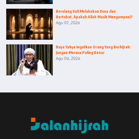
Berulang Kali Melakukan Dosa dan
Bertobat, Apakah Allah Masih Mengampuni?
Agu 07, 2026
Buya Yahya Ingatkan Orang Yang Berhijrah:
Jangan Merasa Paling Benar
Agu 06, 2026