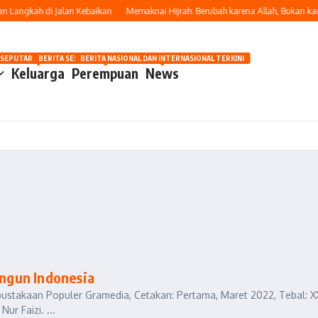
angkah di Jalan Kebaikan
Memaknai Hijrah: Berubah karena Allah, Bukan kare
OSIP
 SEPUTAR OTOMOTIF HARI INI
BERITA SEPUTAR KECANTIKAN WANITA
BERITA NASIONAL DAN INTERNASIONAL TERKINI
Keluarga
Perempuan
News
ngun Indonesia
pustakaan Populer Gramedia, Cetakan: Pertama, Maret 2022, Tebal: X
r Faizi. ...