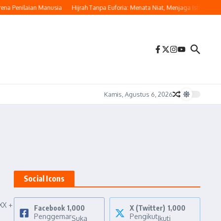
na Penilaian Manusia
Hijrah Tanpa Euforia: Menata Niat, Menjaga Istikamah
Kamis, Agustus 6, 2026
Social Icons
XX +
Facebook
1,000
X (Twitter)
1,000
Penggemar
Pengikut
Suka
Ikuti