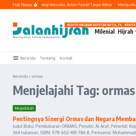
Lewati ke konten
Hot News
ng Benar
Tawakal: Tetap Berusaha, Bukan Pasrah Tanpa Ikhtiar
Menguatkan L
BERITA HIBURAN SEPUTAR ARTIS, FILM, DAN G
BERITA
Milenial
Hijrah
Beranda
Tentang
Kontak
Beranda
/
ormas
Menjelajahi Tag: ormas
Mujadalah
Pentingnya Sinergi Ormas dan Negara Memba
Judul Buku: Pembubaran ORMAS, Penulis: Al Araf, Penerbit: Ke
364 halaman, ISBN: 978-602-481-784-8, Peresensi: Muhammad Nu