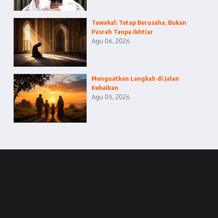
Tawakal: Tetap Berusaha, Bukan
Pasrah Tanpa Ikhtiar
Agu 06, 2026
Menguatkan Langkah di Jalan
Kebaikan
Agu 05, 2026