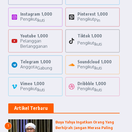
Instagram
1,000
Pinterest
1,000
Pengikut
Pengikut
Ikuti
Pin
Youtube
1,000
Tiktok
1,000
Pelanggan
Pengikut
Ikuti
Berlangganan
Telegram
1,000
Soundcloud
1,000
Anggota
Pengikut
Gabung
Ikuti
Vimeo
1,000
Dribbble
1,000
Pengikut
Pengikut
Ikuti
Ikuti
Artikel Terbaru
Buya Yahya Ingatkan Orang Yang
1
Berhijrah: Jangan Merasa Paling