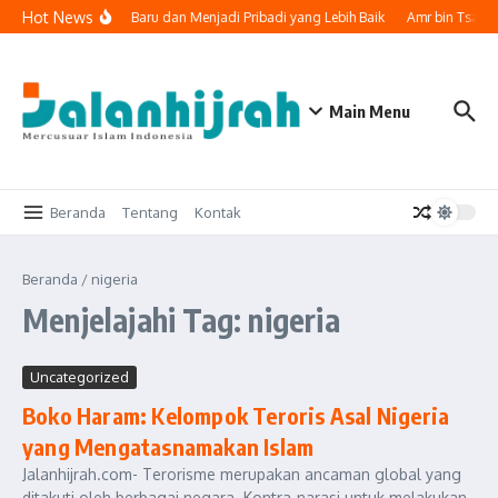
Lewati ke konten
Hot News
k Memulai Lembaran Baru dan Menjadi Pribadi yang Lebih Baik
Amr bin Tsabit
Main Menu
Beranda
Tentang
Kontak
Beranda
/
nigeria
Menjelajahi Tag: nigeria
Uncategorized
Boko Haram: Kelompok Teroris Asal Nigeria
yang Mengatasnamakan Islam
Jalanhijrah.com- Terorisme merupakan ancaman global yang
ditakuti oleh berbagai negara. Kontra-narasi untuk melakukan