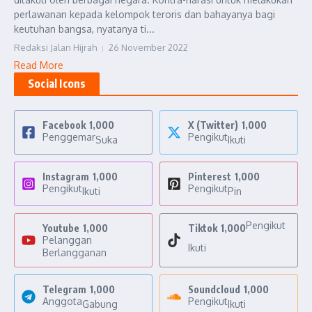
perlawanan kepada kelompok teroris dan bahayanya bagi
keutuhan bangsa, nyatanya ti...
Redaksi Jalan Hijrah
26 November 2022
Read More
Social Icons
Facebook
1,000
X (Twitter)
1,000
Penggemar
Pengikut
Suka
Ikuti
Instagram
1,000
Pinterest
1,000
Pengikut
Pengikut
Ikuti
Pin
Pengikut
Youtube
1,000
Tiktok
1,000
Pelanggan
Ikuti
Berlangganan
Telegram
1,000
Soundcloud
1,000
Anggota
Pengikut
Gabung
Ikuti