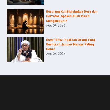
Berulang Kali Melakukan Dosa dan
Bertobat, Apakah Allah Masih
Mengampuni?
Agu 07, 2026
Buya Yahya Ingatkan Orang Yang
Berhijrah: Jangan Merasa Paling
Benar
Agu 06, 2026