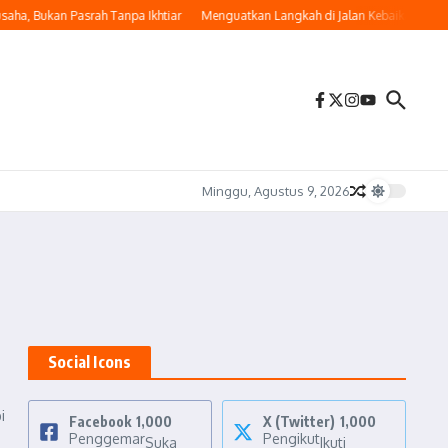
ha, Bukan Pasrah Tanpa Ikhtiar
Menguatkan Langkah di Jalan Kebaikan
Mem
Minggu, Agustus 9, 2026
Social Icons
i
Facebook
1,000
X (Twitter)
1,000
Penggemar
Pengikut
Suka
Ikuti