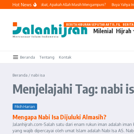
Lewati ke konten
Hot News
elakukan Dosa dan Bertobat, Apakah Allah Masih Mengampuni?
Buya Yahya Inga
BERITA HIBURAN SEPUTAR ARTIS, FILM, DAN G
BERITA
Milenial
Hijrah
Beranda
Tentang
Kontak
Beranda
/
nabi isa
Menjelajahi Tag: nabi i
Fikih Harian
Mengapa Nabi Isa Dijuluki Almasih?
Jalanhijrah.com-Salah satu dari enam rukun iman adalah iman 
yang wajib dipercayai oleh umat Islam adalah Nabi Isa AS. Nabi 