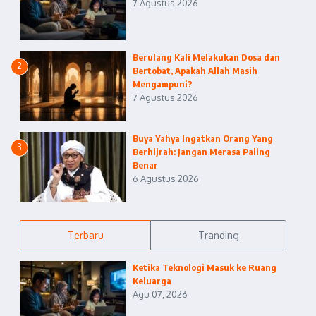
7 Agustus 2026
Berulang Kali Melakukan Dosa dan
2
Bertobat, Apakah Allah Masih
Mengampuni?
7 Agustus 2026
Buya Yahya Ingatkan Orang Yang
3
Berhijrah: Jangan Merasa Paling
Benar
6 Agustus 2026
Terbaru
Tranding
Ketika Teknologi Masuk ke Ruang
Keluarga
Agu 07, 2026