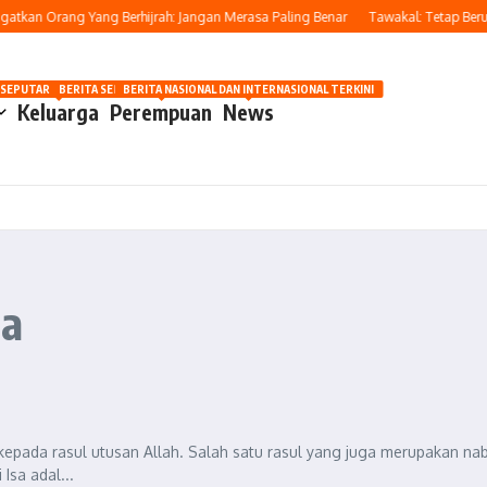
tkan Orang Yang Berhijrah: Jangan Merasa Paling Benar
Tawakal: Tetap Berusa
OSIP
 SEPUTAR OTOMOTIF HARI INI
BERITA SEPUTAR KECANTIKAN WANITA
BERITA NASIONAL DAN INTERNASIONAL TERKINI
Keluarga
Perempuan
News
sa
kepada rasul utusan Allah. Salah satu rasul yang juga merupakan nab
Isa adal...