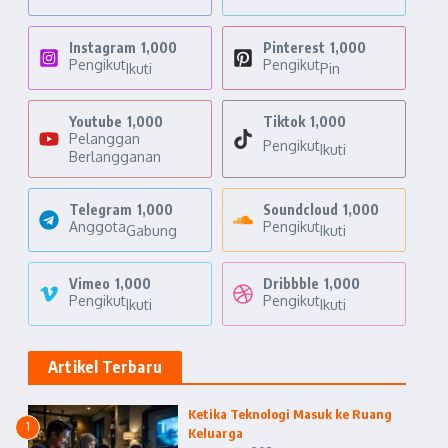
Instagram
1,000
Pinterest
1,000
Pengikut
Pengikut
Ikuti
Pin
Youtube
1,000
Tiktok
1,000
Pelanggan
Pengikut
Ikuti
Berlangganan
Telegram
1,000
Soundcloud
1,000
Anggota
Pengikut
Gabung
Ikuti
Vimeo
1,000
Dribbble
1,000
Pengikut
Pengikut
Ikuti
Ikuti
Artikel Terbaru
Ketika Teknologi Masuk ke Ruang
1
Keluarga