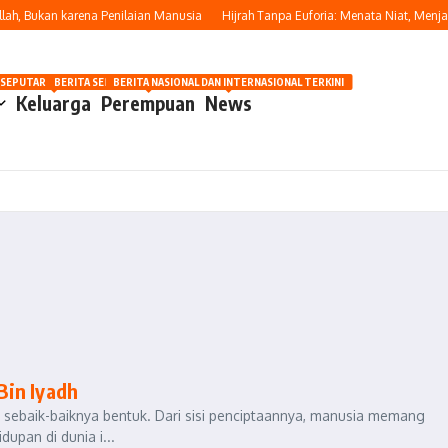
h, Bukan karena Penilaian Manusia
Hijrah Tanpa Euforia: Menata Niat, Menjag
OSIP
 SEPUTAR OTOMOTIF HARI INI
BERITA SEPUTAR KECANTIKAN WANITA
BERITA NASIONAL DAN INTERNASIONAL TERKINI
Keluarga
Perempuan
News
Bin Iyadh
n sebaik-baiknya bentuk. Dari sisi penciptaannya, manusia memang
upan di dunia i...