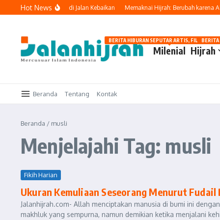
Lewati ke konten
Hot News
Menguatkan Langkah di Jalan Kebaikan
Memaknai Hijrah: Berubah karena Alla
BERITA HIBURAN SEPUTAR ARTIS, FILM, DAN G
BERITA
Milenial
Hijrah
Beranda
Tentang
Kontak
Beranda
/
musli
Menjelajahi Tag: musli
Fikih Harian
Ukuran Kemuliaan Seseorang Menurut Fudail 
Jalanhijrah.com- Allah menciptakan manusia di bumi ini denga
makhluk yang sempurna, namun demikian ketika menjalani kehid