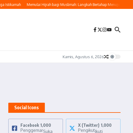
a Istikamah
Memulai Hijrah bagi Muslimah: Langkah Bertahap Menuju Kehidupan
Kamis, Agustus 6, 2026
Social Icons
Facebook
1,000
X (Twitter)
1,000
Penggemar
Pengikut
Suka
Ikuti