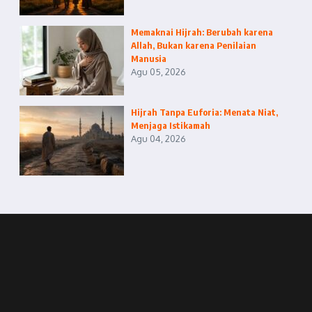
Memaknai Hijrah: Berubah karena
Allah, Bukan karena Penilaian
Manusia
Agu 05, 2026
Hijrah Tanpa Euforia: Menata Niat,
Menjaga Istikamah
Agu 04, 2026