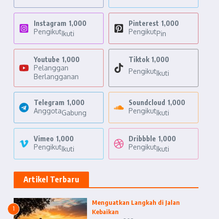
Instagram
1,000
Pinterest
1,000
Pengikut
Pengikut
Ikuti
Pin
Youtube
1,000
Tiktok
1,000
Pelanggan
Pengikut
Ikuti
Berlangganan
Telegram
1,000
Soundcloud
1,000
Anggota
Pengikut
Gabung
Ikuti
Vimeo
1,000
Dribbble
1,000
Pengikut
Pengikut
Ikuti
Ikuti
Artikel Terbaru
Menguatkan Langkah di Jalan
1
Kebaikan